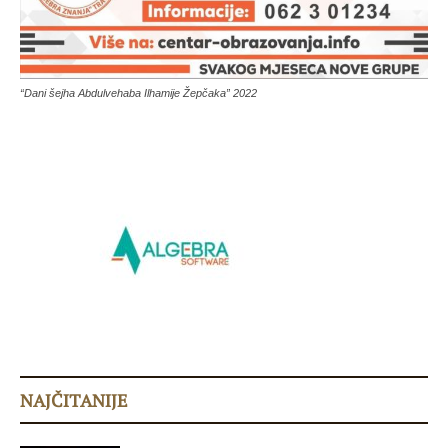
“Dani šejha Abdulvehaba Ilhamije Žepčaka” 2022
NAJČITANIJE