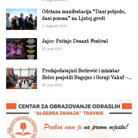
Održana manifestacija “Dani pobjede,
dani ponosa” na Ljutoj gredi
2. Augusta 2026.
Jajce: Počinje Desant Festival
29. Jula 2026.
Predsjedavajući Bečirović i ministar
Helez posjetili Bugojno i Gornji Vakuf –...
28. Jula 2026.