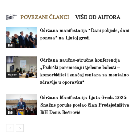
POVEZANI ČLANCI
VIŠE OD AUTORA
Održana manifestacija “Dani pobjede, dani
ponosa” na Ljutoj gredi
BiH
Održana naučno-stručna konferencija
„Psihički poremećaji i tjelesne bolesti –
Vijesti
komorbiditet i značaj centara za mentalno
zdravlje u oporavku“
Održana Manifestacija Ljuta Greda 2025:
Snažne poruke poslao član Predsjedništva
BiH
BiH Denis Bećirović