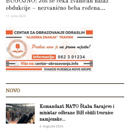
BUGOJNO: Još se čeka zvaničan nalaz
obdukcije – nezvanično beba rođena...
11. Juna 2024.
NOVO
Komandant NATO Štaba Sarajevo i
ministar odbrane BiH obišli tvornice
namjenske...
6. Augusta 2026.