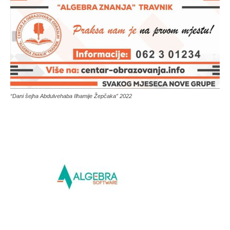
“Dani šejha Abdulvehaba Ilhamije Žepčaka” 2022