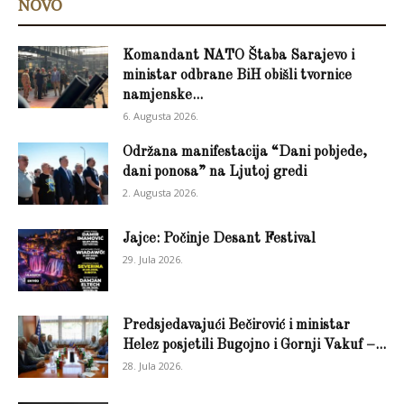
NOVO
Komandant NATO Štaba Sarajevo i
ministar odbrane BiH obišli tvornice
namjenske...
6. Augusta 2026.
Održana manifestacija “Dani pobjede,
dani ponosa” na Ljutoj gredi
2. Augusta 2026.
Jajce: Počinje Desant Festival
29. Jula 2026.
Predsjedavajući Bečirović i ministar
Helez posjetili Bugojno i Gornji Vakuf –...
28. Jula 2026.