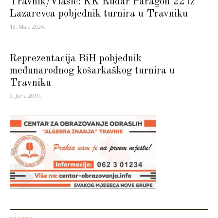
Travnik/Vlašić: KK Rudar Paragon 22 iz
Lazarevca pobjednik turnira u Travniku
13. Maja 2024.
Reprezentacija BiH pobjednik
međunarodnog košarkaškog turnira u
Travniku
9. Juna 2019.