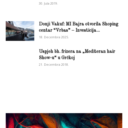
30. Jula 2019.
Donji Vakuf: MI Bajra otvorila Shoping
centar “Vrbas” – Investicija...
18. Decembra 2025.
Uspjeh bh. frizera na „Mediteran hair
Show-u“ u Grčkoj
21. Decembra 2018.