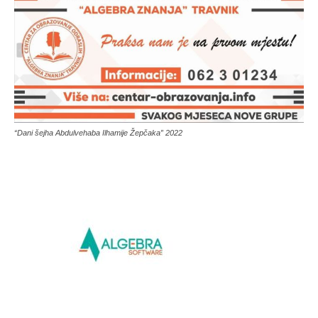
“Dani šejha Abdulvehaba Ilhamije Žepčaka” 2022