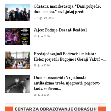
Održana manifestacija “Dani pobjede,
dani ponosa” na Ljutoj gredi
2. Augusta 2026.
Jajce: Počinje Desant Festival
29. Jula 2026.
Predsjedavajući Bečirović i ministar
Helez posjetili Bugojno i Gornji Vakuf –...
28. Jula 2026.
Damir Imamović : Vrijednosti
antifašizma treba njegovati, pogotovo
kada se širom...
28. Jula 2026.