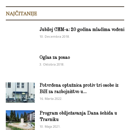
NAJČITANIJE
Jubilej CEM-a: 20 godina mladima vođeni
10. Decembra 2018.
Oglas za posao
3. Oktobra 2018.
Potvrđena optužnica protiv tri osobe iz
BiH za razbojništvo u...
16. Marta 2022.
Program obilježavanja Dana šehida u
Travniku
10. Maja 2021.