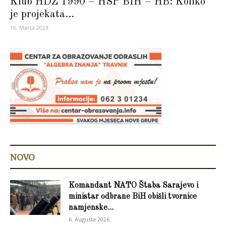
Klub HDZ 1990 – HSP BIH – HB: Koliko
je projekata...
16. Marta 2023.
NOVO
Komandant NATO Štaba Sarajevo i
ministar odbrane BiH obišli tvornice
namjenske...
6. Augusta 2026.