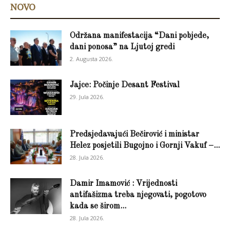
NOVO
Održana manifestacija “Dani pobjede,
dani ponosa” na Ljutoj gredi
2. Augusta 2026.
Jajce: Počinje Desant Festival
29. Jula 2026.
Predsjedavajući Bečirović i ministar
Helez posjetili Bugojno i Gornji Vakuf –...
28. Jula 2026.
Damir Imamović : Vrijednosti
antifašizma treba njegovati, pogotovo
kada se širom...
28. Jula 2026.