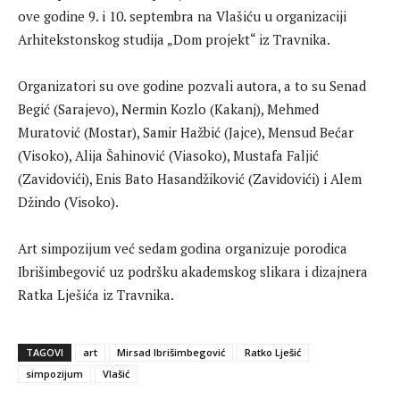
ove godine 9. i 10. septembra na Vlašiću u organizaciji
Arhitekstonskog studija „Dom projekt“ iz Travnika.
Organizatori su ove godine pozvali autora, a to su Senad
Begić (Sarajevo), Nermin Kozlo (Kakanj), Mehmed
Muratović (Mostar), Samir Hažbić (Jajce), Mensud Bećar
(Visoko), Alija Šahinović (Viasoko), Mustafa Faljić
(Zavidovići), Enis Bato Hasandžiković (Zavidovići) i Alem
Džindo (Visoko).
Art simpozijum već sedam godina organizuje porodica
Ibrišimbegović uz podršku akademskog slikara i dizajnera
Ratka Lješića iz Travnika.
TAGOVI
art
Mirsad Ibrišimbegović
Ratko Lješić
simpozijum
Vlašić