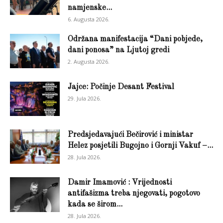
namjenske...
6. Augusta 2026.
Održana manifestacija “Dani pobjede,
dani ponosa” na Ljutoj gredi
2. Augusta 2026.
Jajce: Počinje Desant Festival
29. Jula 2026.
Predsjedavajući Bečirović i ministar
Helez posjetili Bugojno i Gornji Vakuf –...
28. Jula 2026.
Damir Imamović : Vrijednosti
antifašizma treba njegovati, pogotovo
kada se širom...
28. Jula 2026.