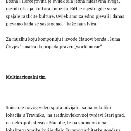
Bosna i Hercegovina je uvijek bila jedna mješavina svega,
raznih uticaja, kultura i muzika. BiH je mjestu gdje su se
spajale različite kulture. Uvijek smo zajedno pjevali i danas
pjevamo kada se sastanemo. – kaže nam Ivica.
Za muziku koju komponuju i izvode članovi benda „Šuma
Čovjek“ smatra da pripada pravcu „world music“.
Multinacionalni tim
Snimanje novog video spota odvijalo sa na nekoliko
lokacija u Travniku, na srednjovjekovnoj tvrđavi Stari grad,
na nekropoli stećaka Maculje, te na spomeniku na
lokalitetu Smrike koji je djelo čuvenog arhitetke Bogdana