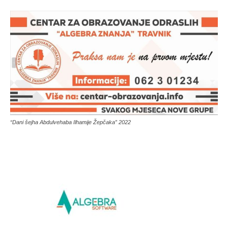
“Dani šejha Abdulvehaba Ilhamije Žepčaka” 2022