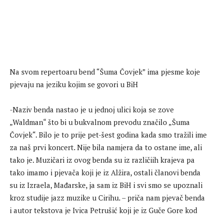
Na svom repertoaru bend “Šuma Čovjek” ima pjesme koje
pjevaju na jeziku kojim se govori u BiH
-Naziv benda nastao je u jednoj ulici koja se zove
„Waldman“ što bi u bukvalnom prevodu značilo „Šuma
Čovjek“. Bilo je to prije pet-šest godina kada smo tražili ime
za naš prvi koncert. Nije bila namjera da to ostane ime, ali
tako je. Muzičari iz ovog benda su iz različiih krajeva pa
tako imamo i pjevača koji je iz Alžira, ostali članovi benda
su iz Izraela, Mađarske, ja sam iz BiH i svi smo se upoznali
kroz studije jazz muzike u Cirihu. – priča nam pjevač benda
i autor tekstova je Ivica Petrušić koji je iz Guče Gore kod