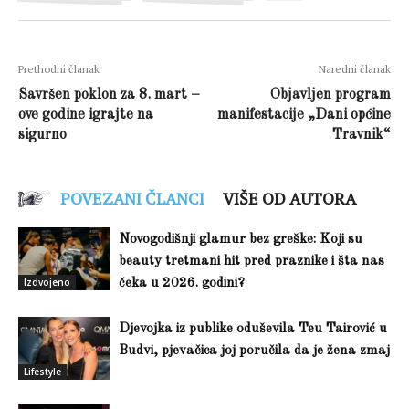
Prethodni članak
Naredni članak
Savršen poklon za 8. mart –
Objavljen program
ove godine igrajte na
manifestacije „Dani općine
sigurno
Travnik“
POVEZANI ČLANCI
VIŠE OD AUTORA
Novogodišnji glamur bez greške: Koji su
beauty tretmani hit pred praznike i šta nas
Izdvojeno
čeka u 2026. godini?
Djevojka iz publike oduševila Teu Tairović u
Budvi, pjevačica joj poručila da je žena zmaj
Lifestyle