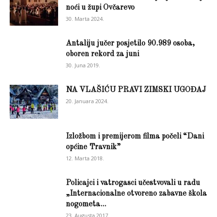
noći u župi Ovčarevo
30. Marta 2024.
Antaliju jučer posjetilo 90.989 osoba,
oboren rekord za juni
30. Juna 2019.
NA VLAŠIĆU PRAVI ZIMSKI UGOĐAJ
20. Januara 2024.
Izložbom i premijerom filma počeli “Dani
općine Travnik”
12. Marta 2018.
Policajci i vatrogasci učestvovali u radu
„Internacionalne otvoreno zabavne škola
nogometa...
23. Augusta 2017.