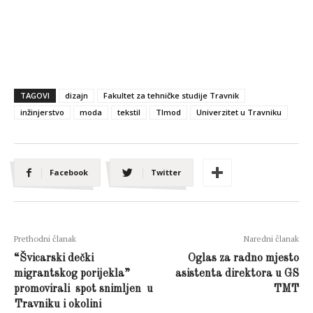
TAGOVI
dizajn
Fakultet za tehničke studije Travnik
inžinjerstvo
moda
tekstil
TImod
Univerzitet u Travniku
Facebook
Twitter
Prethodni članak
Naredni članak
“Švicarski dečki
Oglas za radno mjesto
migrantskog porijekla”
asistenta direktora u GS
promovirali spot snimljen u
TMT
Travniku i okolini