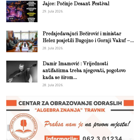
Jajce: Počinje Desant Festival
29. Jula 2026.
Predsjedavajući Bečirović i ministar
Helez posjetili Bugojno i Gornji Vakuf –...
28. Jula 2026.
Damir Imamović : Vrijednosti
antifašizma treba njegovati, pogotovo
kada se širom...
28. Jula 2026.