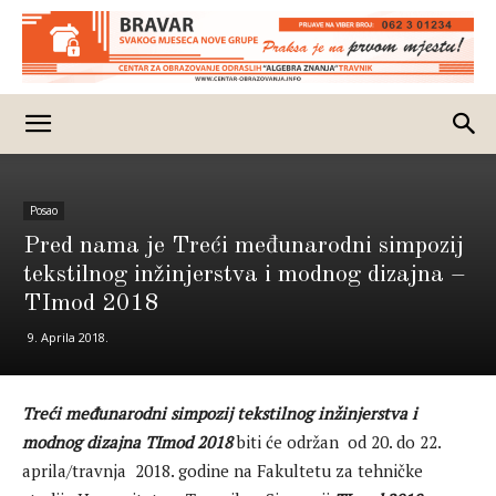
Posao
Pred nama je Treći međunarodni simpozij
tekstilnog inžinjerstva i modnog dizajna –
TImod 2018
9. Aprila 2018.
Treći
međunarodni simpozij tekstilnog inžinjerstva i
modnog dizajna TImod 2018
biti će održan od 20. do 22.
aprila/travnja 2018. godine na Fakultetu za tehničke