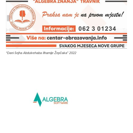
“Dani šejha Abdulvehaba Ilhamije Žepčaka” 2022