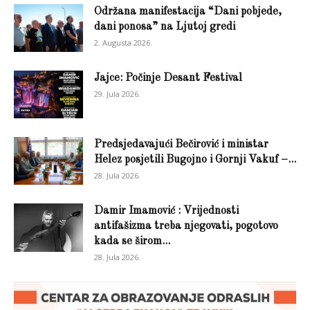
Održana manifestacija “Dani pobjede,
dani ponosa” na Ljutoj gredi
2. Augusta 2026.
Jajce: Počinje Desant Festival
29. Jula 2026.
Predsjedavajući Bečirović i ministar
Helez posjetili Bugojno i Gornji Vakuf –...
28. Jula 2026.
Damir Imamović : Vrijednosti
antifašizma treba njegovati, pogotovo
kada se širom...
28. Jula 2026.