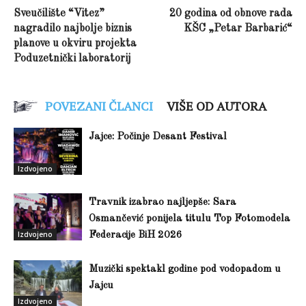
Sveučilište “Vitez”
20 godina od obnove rada
nagradilo najbolje biznis
KŠC „Petar Barbarić“
planove u okviru projekta
Poduzetnički laboratorij
POVEZANI ČLANCI
VIŠE OD AUTORA
Jajce: Počinje Desant Festival
Izdvojeno
Travnik izabrao najljepše: Sara
Osmančević ponijela titulu Top Fotomodela
Izdvojeno
Federacije BiH 2026
Muzički spektakl godine pod vodopadom u
Jajcu
Izdvojeno