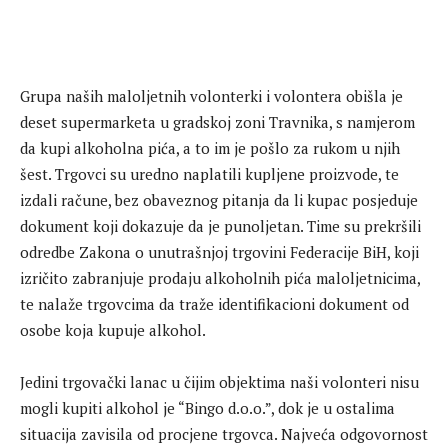
Grupa naših maloljetnih volonterki i volontera obišla je
deset supermarketa u gradskoj zoni Travnika, s namjerom
da kupi alkoholna pića, a to im je pošlo za rukom u njih
šest. Trgovci su uredno naplatili kupljene proizvode, te
izdali račune, bez obaveznog pitanja da li kupac posjeduje
dokument koji dokazuje da je punoljetan. Time su prekršili
odredbe Zakona o unutrašnjoj trgovini Federacije BiH, koji
izričito zabranjuje prodaju alkoholnih pića maloljetnicima,
te nalaže trgovcima da traže identifikacioni dokument od
osobe koja kupuje alkohol.
Jedini trgovački lanac u čijim objektima naši volonteri nisu
mogli kupiti alkohol je “Bingo d.o.o.”, dok je u ostalima
situacija zavisila od procjene trgovca. Najveća odgovornost