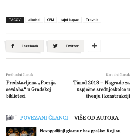
TAGOVI
alkohol
CEM
tajni kupac
Travnik
Facebook
Twitter
Prethodni članak
Naredni članak
Predstavljena „Poezija
Timod 2018 – Nagrade za
sevdaha“ u Gradskoj
uspješne srednjoškolce u
biblioteci
šivenju i konstrukciji
POVEZANI ČLANCI
VIŠE OD AUTORA
Novogodišnji glamur bez greške: Koji su