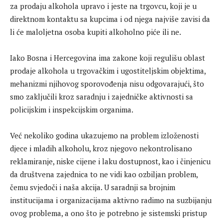
za prodaju alkohola upravo i jeste na trgovcu, koji je u
direktnom kontaktu sa kupcima i od njega najviše zavisi da
li će maloljetna osoba kupiti alkoholno piće ili ne.
Iako Bosna i Hercegovina ima zakone koji regulišu oblast
prodaje alkohola u trgovačkim i ugostiteljskim objektima,
mehanizmi njihovog sporovođenja nisu odgovarajući, što
smo zaključili kroz saradnju i zajedničke aktivnosti sa
policijskim i inspekcijskim organima.
Već nekoliko godina ukazujemo na problem izloženosti
djece i mladih alkoholu, kroz njegovo nekontrolisano
reklamiranje, niske cijene i laku dostupnost, kao i činjenicu
da društvena zajednica to ne vidi kao ozbiljan problem,
čemu svjedoči i naša akcija. U saradnji sa brojnim
institucijama i organizacijama aktivno radimo na suzbijanju
ovog problema, a ono što je potrebno je sistemski pristup