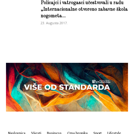
Policajci i vatrogasci učestvovali u radu
„Internacionalne otvoreno zabavne škola
nogometa...
23. Augusta 2017.
Naslovnica
Vijesti
Business
Crna hronika
Sport
Lifestyle