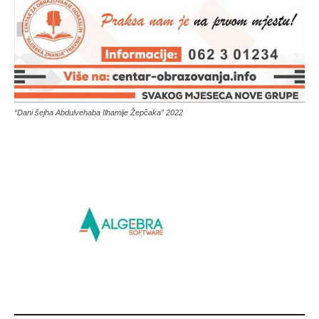
“Dani šejha Abdulvehaba Ilhamije Žepčaka” 2022