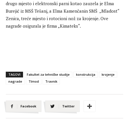
drugo mjesto i elektronski parni kotao zauzela je Elma
Burejić iz MSŠ Tešanj, a Elma Kamenčanin SMŠ „Mladost“
Zenica, treće mjesto i rotocioni nož za krojenje. Ove
nagrade osigurala je firma „Kimateks“.
TAGOVI
Fakultet za tehničke studije
konstrukcija
krojenje
nagrade
TImod
Travnik
Facebook
Twitter