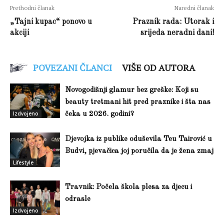
Prethodni članak
Naredni članak
„Tajni kupac“ ponovo u
Praznik rada: Utorak i
akciji
srijeda neradni dani!
POVEZANI ČLANCI
VIŠE OD AUTORA
Novogodišnji glamur bez greške: Koji su
beauty tretmani hit pred praznike i šta nas
Izdvojeno
čeka u 2026. godini?
Djevojka iz publike oduševila Teu Tairović u
Budvi, pjevačica joj poručila da je žena zmaj
Lifestyle
Travnik: Počela škola plesa za djecu i
odrasle
Izdvojeno