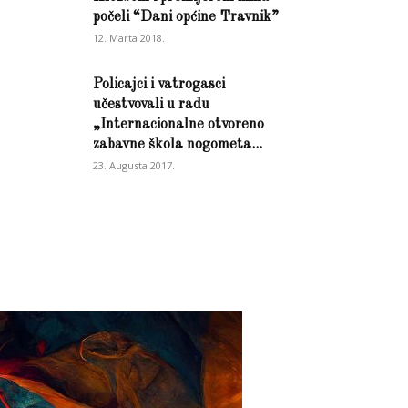
počeli “Dani općine Travnik”
12. Marta 2018.
Policajci i vatrogasci
učestvovali u radu
„Internacionalne otvoreno
zabavne škola nogometa...
23. Augusta 2017.