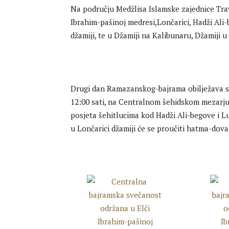
Na području Medžlisa Islamske zajednice Trav
Ibrahim-pašinoj medresi,Lončarici, Hadži Ali-
džamiji, te u Džamiji na Kalibunaru, Džamiji 
Drugi dan Ramazanskog-bajrama obilježava se
12:00 sati, na Centralnom šehidskom mezarju u
posjeta šehitlucima kod Hadži Ali-begove i L
u Lončarici džamiji će se proučiti hatma-dov