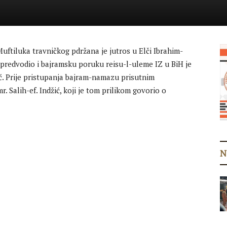
ftiluka travničkog pdržana je jutros u Elči Ibrahim-
predvodio i bajramsku poruku reisu-l-uleme IZ u BiH je
vić. Prije pristupanja bajram-namazu prisutnim
. Salih-ef. Indžić, koji je tom prilikom govorio o
N