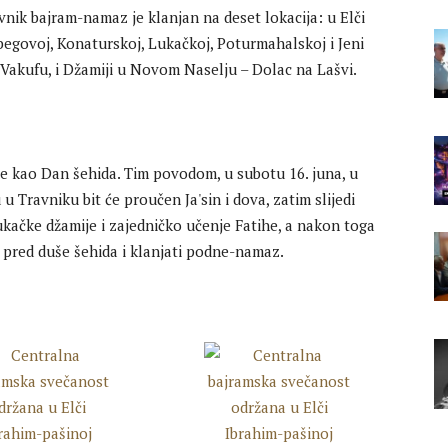
nik bajram-namaz je klanjan na deset lokacija: u Elči
begovoj, Konaturskoj, Lukačkoj, Poturmahalskoj i Jeni
u Vakufu, i Džamiji u Novom Naselju – Dolac na Lašvi.
 kao Dan šehida. Tim povodom, u subotu 16. juna, u
 Travniku bit će proučen Ja'sin i dova, zatim slijedi
ukačke džamije i zajedničko učenje Fatihe, a nakon toga
a pred duše šehida i klanjati podne-namaz.