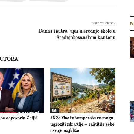
N
Naredni članak
Danas i sutra upis u srednje škole u
Srednjobosanskom kantonu
AUTORA
BiH
z odgovorio Željki
INZ: Visoke temperature mogu
ugroziti zdravlje – zaštitite sebe
i svoje najbliže