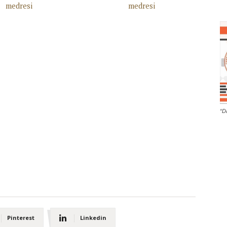
“D
Pinterest
Linkedin