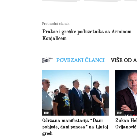
Prethodni članak
Prakse i greške poduzetnika sa Arminom
Konjalićem
POVEZANI ČLANCI
VIŠE OD 
BiH
BiH
Održana manifestacija “Dani
Zukan Hele
pobjede, dani ponosa” na Ljutoj
Cvijanović
gredi