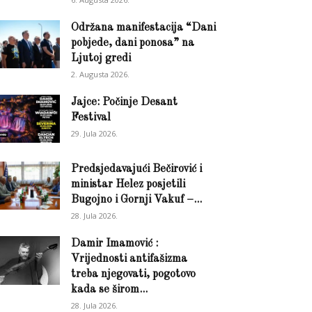
Održana manifestacija “Dani
pobjede, dani ponosa” na
Ljutoj gredi
2. Augusta 2026.
Jajce: Počinje Desant
Festival
29. Jula 2026.
Predsjedavajući Bečirović i
ministar Helez posjetili
Bugojno i Gornji Vakuf –...
28. Jula 2026.
Damir Imamović :
Vrijednosti antifašizma
treba njegovati, pogotovo
kada se širom...
28. Jula 2026.