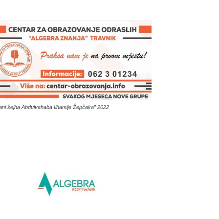
ani šejha Abdulvehaba Ilhamije Žepčaka” 2022