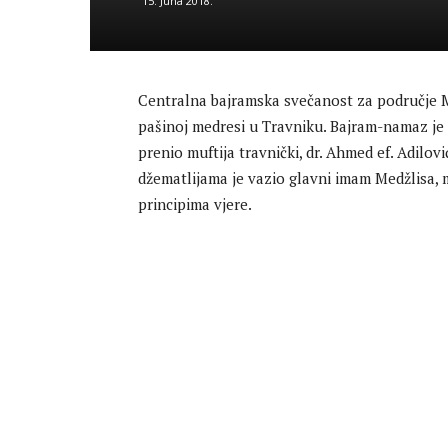
15. Juna 2018.
Centralna bajramska svečanost za područje Mu
pašinoj medresi u Travniku. Bajram-namaz je 
prenio muftija travnički, dr. Ahmed ef. Adilo
džematlijama je vazio glavni imam Medžlisa, mr
principima vjere.