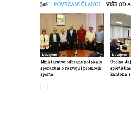
POVEZANI ČLANCI
VIŠE OD 
Izdvojeno
Izdvojeno
Ministarstvo odbrane potpisalo
Općina Jaj
sporazum o razvoju i promociji
sportisti
sporta
kantona z