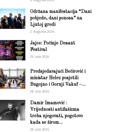
Održana manifestacija “Dani
pobjede, dani ponosa” na
Ljutoj gredi
2. Augusta 2026.
Jajce: Počinje Desant
Festival
29. Jula 2026.
Predsjedavajući Bečirović i
ministar Helez posjetili
Bugojno i Gornji Vakuf –...
28. Jula 2026.
Damir Imamović :
Vrijednosti antifašizma
treba njegovati, pogotovo
kada se širom...
28. Jula 2026.