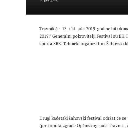
4. Jula 2019.
Travnik će 13. i 14. jula 2019. godine biti do
2019.” Generalni pokrovitelji Festival su BH 
sporta SBK. Tehnički organizator: Šahovski k
Drugi kadetski šahovski festival održat će se
(prekoputa zgrade Općinskog suda Travnik , u 