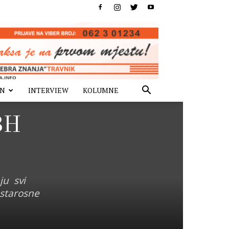
IN
INTERVIEW
KOLUMNE
 BH
ju svi
 starosne