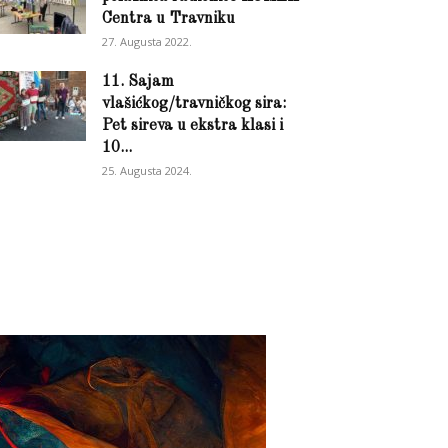
Centra u Travniku
27. Augusta 2022.
11. Sajam
vlašićkog/travničkog sira:
Pet sireva u ekstra klasi i
10...
25. Augusta 2024.