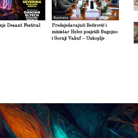
Business
inje Desant Festival
Predsjedavajući Bečirović i
ministar Helez posjetili Bugojno
i Gornji Vakuf – Uskoplje