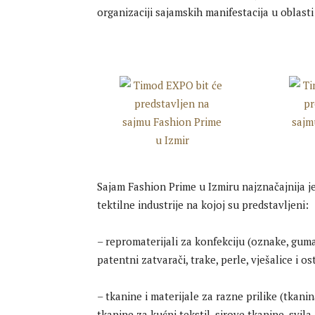
organizaciji sajamskih manifestacija u oblasti 
Sajam Fashion Prime u Izmiru najznačajnija je
tektilne industrije na kojoj su predstavljeni:
– repromaterijali za konfekciju (oznake, guma,
patentni zatvarači, trake, perle, vješalice i osta
– tkanine i materijale za razne prilike (tkani
tkanine za kućni tekstil, sirove tkanine, svil