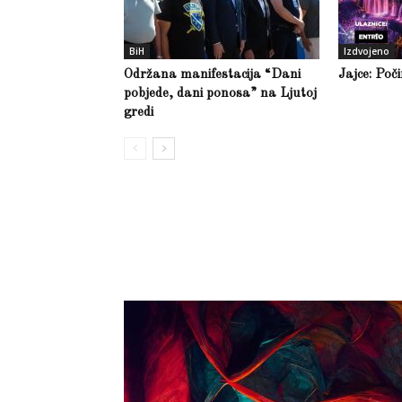
BiH
Izdvojeno
Održana manifestacija “Dani
Jajce: Poč
pobjede, dani ponosa” na Ljutoj
gredi