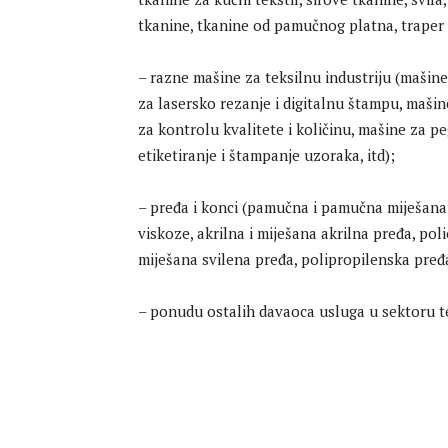
tkanine, tkanine od pamučnog platna, traper tk
– razne mašine za teksilnu industriju (mašine 
za lasersko rezanje i digitalnu štampu, mašin
za kontrolu kvalitete i količinu, mašine za peg
etiketiranje i štampanje uzoraka, itd);
– pređa i konci (pamučna i pamučna miješana 
viskoze, akrilna i miješana akrilna pređa, pol
miješana svilena pređa, polipropilenska pređa,
– ponudu ostalih davaoca usluga u sektoru te