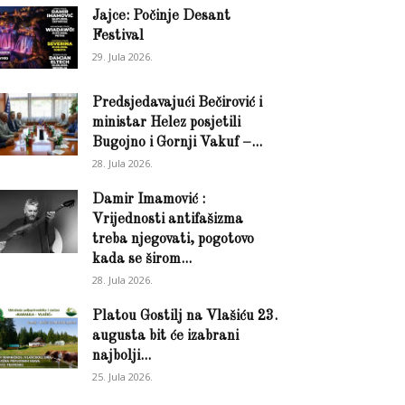
Jajce: Počinje Desant
Festival
29. Jula 2026.
Predsjedavajući Bečirović i
ministar Helez posjetili
Bugojno i Gornji Vakuf –...
28. Jula 2026.
Damir Imamović :
Vrijednosti antifašizma
treba njegovati, pogotovo
kada se širom...
28. Jula 2026.
Platou Gostilj na Vlašiću 23.
augusta bit će izabrani
najbolji...
25. Jula 2026.