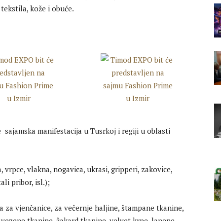
tekstila, kože i obuće.
 sajamska manifestacija u Tusrkoj i regiji u oblasti
 vrpce, vlakna, nogavica, ukrasi, gripperi, zakovice,
li pribor, isl.);
na za vjenčanice, za večernje haljine, štampane tkanine,
a, vezene tkanine, žakard tkanine, velvet krpe, lanene