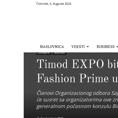
Četvrtak, 6. Augusta 2026.
Hronika.ba
NASLOVNICA
VIJESTI
BUSINESS
Izdvojeno
Business
Timod EXPO bit 
Fashion Prime u
Članovi Organizacionog odbora Saj
će susret sa organizatorima ove zn
generalnom počasnom konzulu BiH