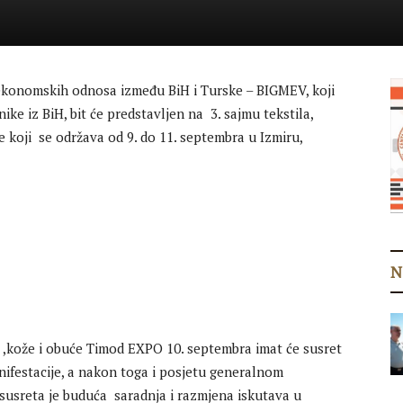
konomskih odnosa između BiH i Turske – BIGMEV, koji
ike iz BiH, bit će predstavljen na 3. sajmu tekstila,
e koji se održava od 9. do 11. septembra u Izmiru,
N
 ,kože i obuće Timod EXPO 10. septembra imat će susret
ifestacije, a nakon toga i posjetu generalnom
usreta je buduća saradnja i razmjena iskutava u