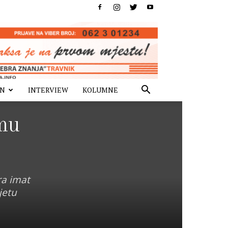
IN
INTERVIEW
KOLUMNE
mu
ra imat
jetu