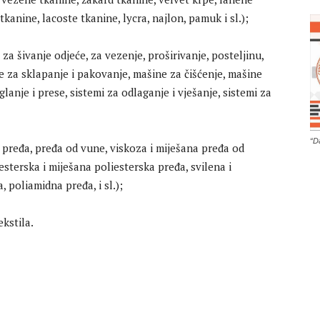
anine, lacoste tkanine, lycra, najlon, pamuk i sl.);
za šivanje odjeće, za vezenje, proširivanje, posteljinu,
e za sklapanje i pakovanje, mašine za čišćenje, mašine
lanje i prese, sistemi za odlaganje i vješanje, sistemi za
“D
pređa, pređa od vune, viskoza i miješana pređa od
iesterska i miješana poliesterska pređa, svilena i
 poliamidna pređa, i sl.);
kstila.