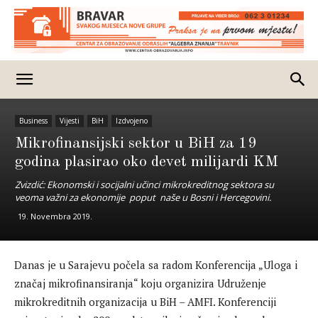
Business
Vijesti
BiH
Izdvojeno
Mikrofinansijski sektor u BiH za 19
godina plasirao oko devet milijardi KM
Zvizdić: Ekonomski i socijalni učinci mikrokreditnog sektora su
veoma važni za ekonomije poput naše u Bosni i Hercegovini.
19. Novembra 2019.
Danas je u Sarajevu počela sa radom Konferencija „Uloga i
značaj mikrofinansiranja“ koju organizira Udruženje
mikrokreditnih organizacija u BiH – AMFI. Konferenciji