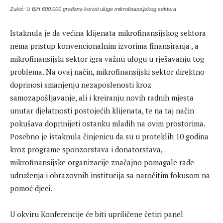
Zukić: U BiH 600.000 građana koristi uluge mikrofinansijskog sektora
Istaknula je da većina klijenata mikrofinansijskog sektora
nema pristup konvencionalnim izvorima finansiranja , a
mikrofinansijski sektor igra važnu ulogu u rješavanju tog
problema. Na ovaj način, mikrofinansijski sektor direktno
doprinosi smanjenju nezaposlenosti kroz
samozapošljavanje, ali i kreiranju novih radnih mjesta
unutar djelatnosti postojećih klijenata, te na taj način
pokušava doprinijeti ostanku mladih na ovim prostorima.
Posebno je istaknula činjenicu da su u proteklih 10 godina
kroz programe sponzorstava i donatorstava,
mikrofinansijske organizacije značajno pomagale rade
udruženja i obrazovnih institucija sa naročitim fokusom na
pomoć djeci.
U okviru Konferencije će biti upriličene četiri panel