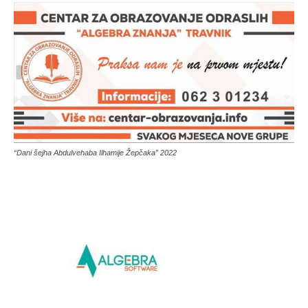
“Dani šejha Abdulvehaba Ilhamije Žepčaka” 2022