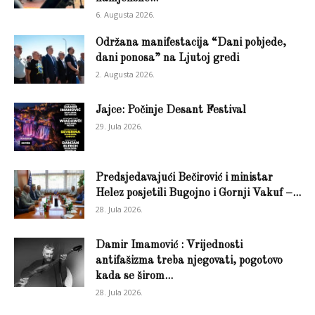
6. Augusta 2026.
Održana manifestacija “Dani pobjede,
dani ponosa” na Ljutoj gredi
2. Augusta 2026.
Jajce: Počinje Desant Festival
29. Jula 2026.
Predsjedavajući Bečirović i ministar
Helez posjetili Bugojno i Gornji Vakuf –...
28. Jula 2026.
Damir Imamović : Vrijednosti
antifašizma treba njegovati, pogotovo
kada se širom...
28. Jula 2026.