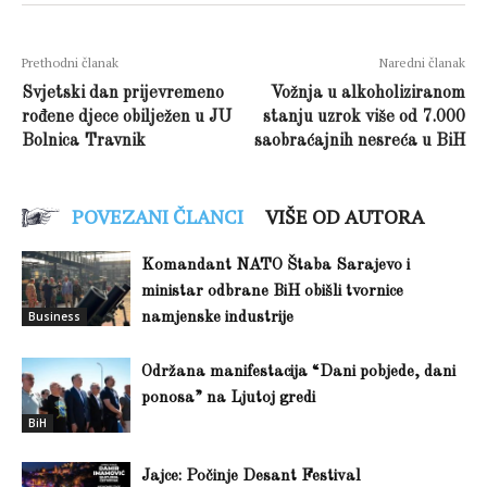
Prethodni članak
Naredni članak
Svjetski dan prijevremeno
Vožnja u alkoholiziranom
rođene djece obilježen u JU
stanju uzrok više od 7.000
Bolnica Travnik
saobraćajnih nesreća u BiH
POVEZANI ČLANCI
VIŠE OD AUTORA
Komandant NATO Štaba Sarajevo i
ministar odbrane BiH obišli tvornice
Business
namjenske industrije
Održana manifestacija “Dani pobjede, dani
ponosa” na Ljutoj gredi
BiH
Jajce: Počinje Desant Festival