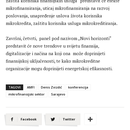
zaštita korisnika finansijskih usluga“ predstavit će efekte
mikrofinansiranja, uticaj mikrofinansiranja na razvoj
poslovanja, unapređenje uslova života korisnika
mikrokredita, zaštitu korisnika usluga mikrokreditiranja.
Završni, četvrti, panel pod nazivom „Novi horizonti“
predstavit će nove trendove u svijetu finansija,
digitalizacije i načina na koji ona može doprinijeti
finansijskoj uključenosti, te kako mikrokreditne
organizacije mogu doprinijeti energetskoj efikasnosti.
TAGOVI
AMFI
Denis Zvizdić
konferencija
mikrofinansijski sektor
Sarajevo
Facebook
Twitter