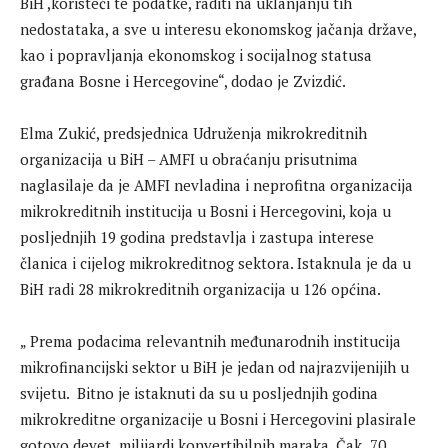
BiH ,koristeći te podatke, raditi na uklanjanju tih
nedostataka, a sve u interesu ekonomskog jačanja države,
kao i popravljanja ekonomskog i socijalnog statusa
građana Bosne i Hercegovine“, dodao je Zvizdić.
Elma Zukić, predsjednica Udruženja mikrokreditnih
organizacija u BiH – AMFI u obraćanju prisutnima
naglasilaje da je AMFI nevladina i neprofitna organizacija
mikrokreditnih institucija u Bosni i Hercegovini, koja u
posljednjih 19 godina predstavlja i zastupa interese
članica i cijelog mikrokreditnog sektora. Istaknula je da u
BiH radi 28 mikrokreditnih organizacija u 126 općina.
„ Prema podacima relevantnih međunarodnih institucija
mikrofinancijski sektor u BiH je jedan od najrazvijenijih u
svijetu. Bitno je istaknuti da su u posljednjih godina
mikrokreditne organizacije u Bosni i Hercegovini plasirale
gotovo devet milijardi konvertibilnih maraka. Čak 70