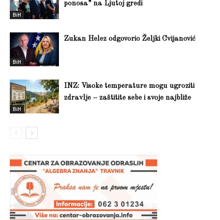
ponosa” na Ljutoj gredi
BiH
Zukan Helez odgovorio Željki Cvijanović
BiH
INZ: Visoke temperature mogu ugroziti
zdravlje – zaštitite sebe i svoje najbliže
BiH