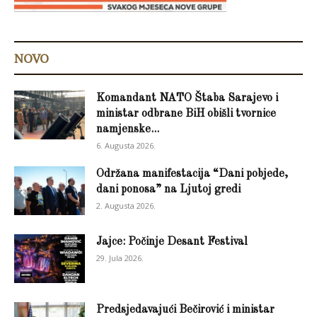
NOVO
Komandant NATO Štaba Sarajevo i
ministar odbrane BiH obišli tvornice
namjenske...
6. Augusta 2026.
Održana manifestacija “Dani pobjede,
dani ponosa” na Ljutoj gredi
2. Augusta 2026.
Jajce: Počinje Desant Festival
29. Jula 2026.
Predsjedavajući Bečirović i ministar