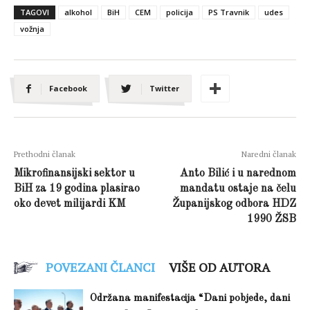
TAGOVI
alkohol
BiH
CEM
policija
PS Travnik
udes
vožnja
Facebook
Twitter
Prethodni članak
Naredni članak
Mikrofinansijski sektor u
Anto Bilić i u narednom
BiH za 19 godina plasirao
mandatu ostaje na čelu
oko devet milijardi KM
Županijskog odbora HDZ
1990 ŽSB
POVEZANI ČLANCI
VIŠE OD AUTORA
Održana manifestacija “Dani pobjede, dani