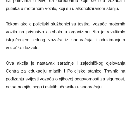
na putevima u BiH, sa odredbama koje se tiču vozača i
putnika u motornom vozilu, koji su u alkoholiziranom stanju.
Tokom akcije policijski službenici su testirali vozače motornih
vozila na prisustvo alkohola u organizmu, što je rezultiralo
isključenjem jednog vozača iz saobraćaja i oduzimanjem
vozačke dozvole.
Ova akcija je nastavak saradnje i zajedničkog djelovanja
Centra za edukaciju mladih i Policijske stanice Travnik na
podizanju svijesti vozača o njihovoj odgovornosti za sigurnost,
ne samo njih, nego i ostalih učesnika u saobraćaju.