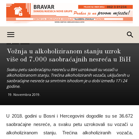
Vijesti
BiH
Vožnja u alkoholiziranom stanju uzrok
više od 7.000 saobraćajnih nesreća u BiH
Svaku petu saobraćajnu nesreću u BiH uzrokovali su vozači u
alkoholiziranom stanju. Trećina alkoholiziranih vozača, uključenih u
saobraćajne nesreće sa smrtnim ishodom je u dobi između 17 i 24
godine.
19. Novembra 2019.
U 2018. godini u Bosni i Hercegovini dogodile su se 36.672
saobraćajne nesreće, a svaku petu uzrokovali su vozači u
alkoholiziranom stanju. Trećina alkoholiziranih vozača,