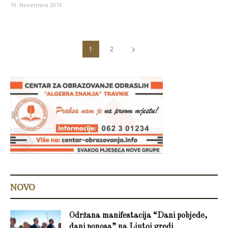
19. Novembra 2019.
1
2
NOVO
Održana manifestacija “Dani pobjede,
dani ponosa” na Ljutoj gredi