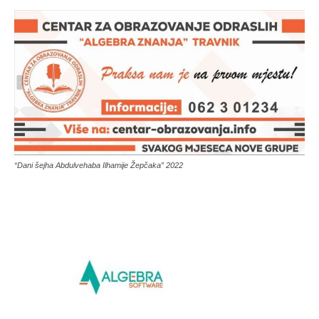
“Dani šejha Abdulvehaba Ilhamije Žepčaka” 2022