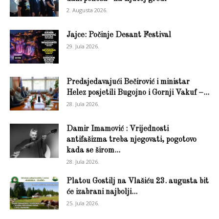
2. Augusta 2026.
Jajce: Počinje Desant Festival
29. Jula 2026.
Predsjedavajući Bečirović i ministar
Helez posjetili Bugojno i Gornji Vakuf –...
28. Jula 2026.
Damir Imamović : Vrijednosti
antifašizma treba njegovati, pogotovo
kada se širom...
28. Jula 2026.
Platou Gostilj na Vlašiću 23. augusta bit
će izabrani najbolji...
25. Jula 2026.