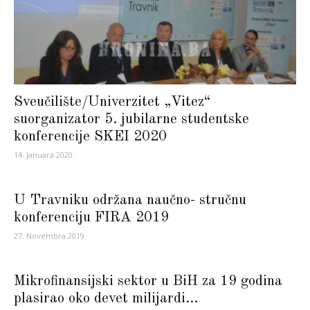
Sveučilište/Univerzitet „Vitez“
suorganizator 5. jubilarne studentske
konferencije SKEI 2020
14. Januara 2020.
U Travniku održana naučno- stručnu
konferenciju FIRA 2019
27. Novembra 2019.
Mikrofinansijski sektor u BiH za 19 godina
plasirao oko devet milijardi...