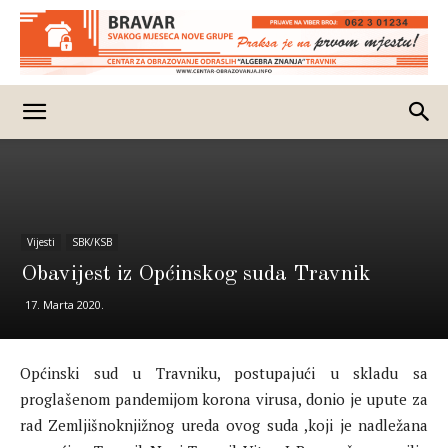
Vijesti
SBK/KSB
Obavijest iz Općinskog suda Travnik
17. Marta 2020.
Općinski sud u Travniku, postupajući u skladu sa
proglašenom pandemijom korona virusa, donio je upute za
rad Zemljišnoknjižnog ureda ovog suda ,koji je nadležana