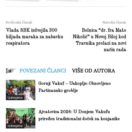
Prethodni članak
Naredni članak
Vlada SBK izdvojila 300
Bolnica “dr. fra Mato
hiljada maraka za nabavku
Nikolić” u Novoj Biloj kod
respiratora
Travnika prelazi na novi
način rada
POVEZANI ČLANCI
VIŠE OD AUTORA
Gornji Vakuf – Uskoplje: Obnovljeno
Partizansko groblje
Izdvojeno
Ajvatovica 2026: U Donjem Vakufu
priređen tradicionalni doček za konjanike
Izdvojeno