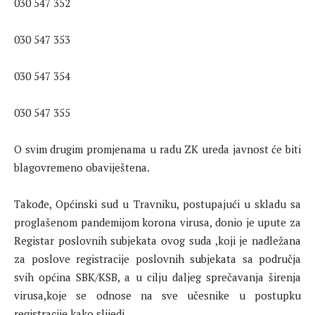
030 547 352
030 547 353
030 547 354
030 547 355
O svim drugim promjenama u radu ZK ureda javnost će biti
blagovremeno obaviještena.
Takođe,
Općinski sud u Travniku, postupajući u skladu sa
proglašenom pandemijom korona virusa, donio je upute za
Registar poslovnih subjekata ovog suda ,koji je nadležana
za poslove registracije poslovnih subjekata sa područja
svih općina SBK/KSB, a u cilju daljeg sprečavanja širenja
virusa,koje se odnose na sve učesnike u postupku
registracije,kako slijedi,