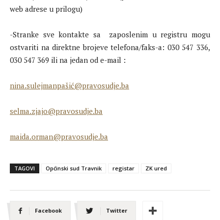
web adrese u prilogu)
-Stranke sve kontakte sa zaposlenim u registru mogu
ostvariti na direktne brojeve telefona/faks-a: 030 547 336,
030 547 369 ili na jedan od e-mail :
nina.sulejmanpašić@pravosudje.ba
selma.zjajo@pravosudje.ba
maida.orman@pravosudje.ba
TAGOVI
Općinski sud Travnik
registar
ZK ured
Facebook
Twitter