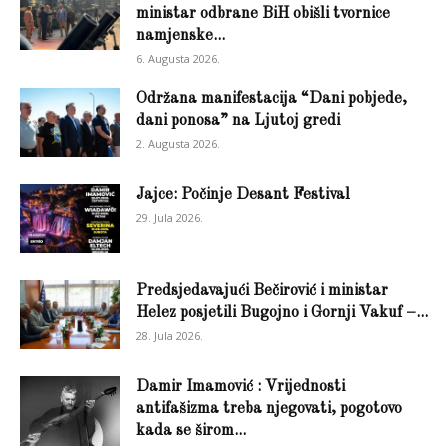
ministar odbrane BiH obišli tvornice
namjenske...
6. Augusta 2026.
Održana manifestacija “Dani pobjede,
dani ponosa” na Ljutoj gredi
2. Augusta 2026.
Jajce: Počinje Desant Festival
29. Jula 2026.
Predsjedavajući Bečirović i ministar
Helez posjetili Bugojno i Gornji Vakuf –...
28. Jula 2026.
Damir Imamović : Vrijednosti
antifašizma treba njegovati, pogotovo
kada se širom...