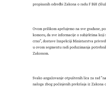
propisanih odredbi Zakona o radu F BiH (Služb
Ovom prilikom apelujemo na sve građane, pos
komoru, da sve informacije o subjektima koji s
crno“, dostave Inspekciji Ministarstva privr
u ovom segmentu radi poduzimanja potrebnih o
Zakonom.
Svako angažovanje otpuštenih lica za rad “na
naloga zbog počinjenih prekršaja iz Zakona o