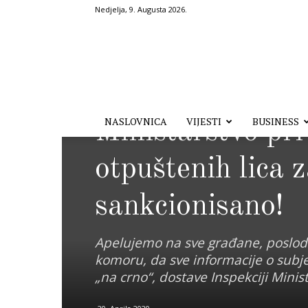
Nedjelja, 9. Augusta 2026.
Hronika.ba
Vijesti
SBK/KSB
Izdvojeno
NASLOVNICA
VIJESTI
BUSINESS
Ministarstvo pr
otpuštenih lica 
sankcionisano!
Apelujemo na sve građane, posloda
komoru, da sve informacije o subjek
„na crno“, dostave Inspekciji Minis