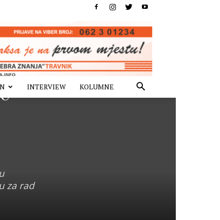
IN
INTERVIEW
KOLUMNE
e
u
ju za rad