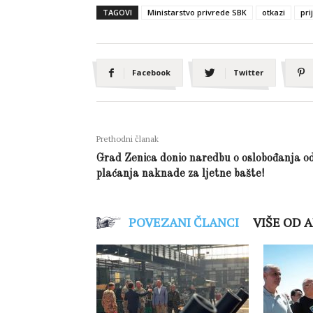
TAGOVI
Ministarstvo privrede SBK
otkazi
pri
Facebook
Twitter
Prethodni članak
Grad Zenica donio naredbu o oslobođanja o
plaćanja naknade za ljetne bašte!
POVEZANI ČLANCI
VIŠE OD 