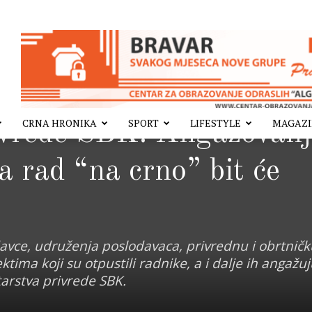
CRNA HRONIKA
SPORT
LIFESTYLE
MAGAZ
ivrede SBK: Angažovanj
za rad “na crno” bit će
vce, udruženja poslodavaca, privrednu i obrtničk
tima koji su otpustili radnike, a i dalje ih angažu
tarstva privrede SBK.