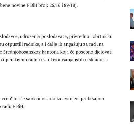
ene novine F BiH broj: 26/16 i 89/18).
lodavce, udruženja poslodavaca, privrednu i obrtničku
u otpustili radnike, a i dalje ih angažuju za rad „na
ede Srednjobosanskog kantona koja će posebno djelovati
perativnih radnji i sankcionisanja istih u skladu sa
 crno” bit će sankcionisano izdavanjem prekršajnih
 radu F BiH.