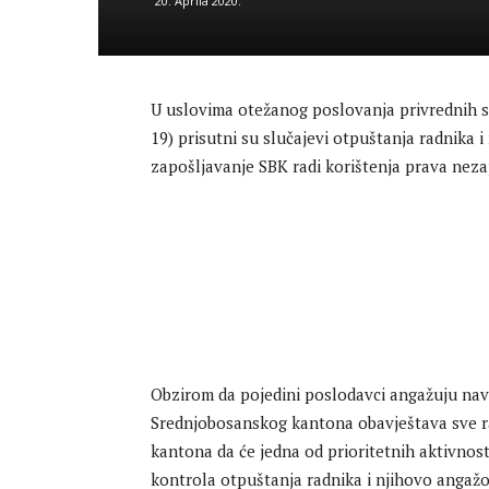
20. Aprila 2020.
U uslovima otežanog poslovanja privrednih 
19) prisutni su slučajevi otpuštanja radnika i
zapošljavanje SBK radi korištenja prava neza
Obzirom da pojedini poslodavci angažuju nave
Srednjobosanskog kantona obavještava sve r
kantona da će jedna od prioritetnih aktivnos
kontrola otpuštanja radnika i njihovo angažov