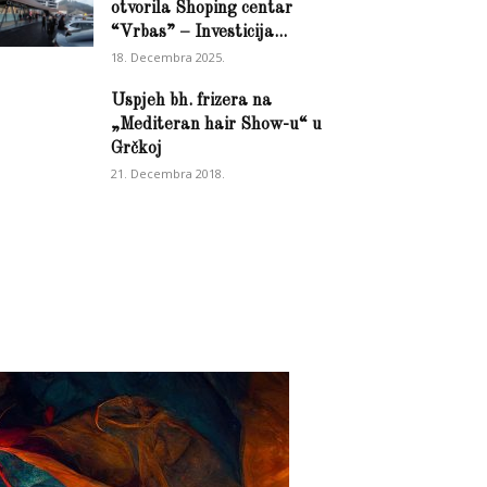
otvorila Shoping centar
“Vrbas” – Investicija...
18. Decembra 2025.
Uspjeh bh. frizera na
„Mediteran hair Show-u“ u
Grčkoj
21. Decembra 2018.