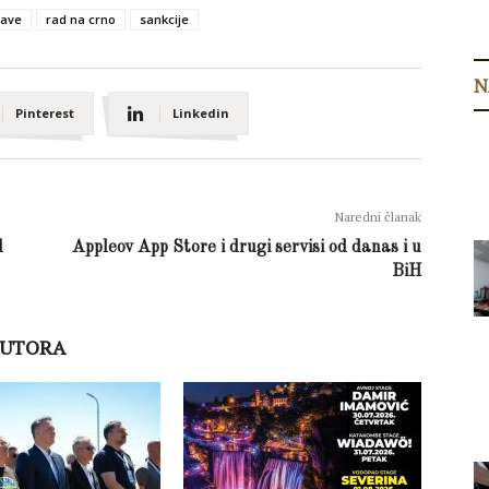
jave
rad na crno
sankcije
N
Pinterest
Linkedin
Naredni članak
d
Appleov App Store i drugi servisi od danas i u
BiH
AUTORA