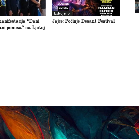
Izdvojeno
anifestacija “Dani
Jajce: Počinje Desant Festival
ani ponosa” na Ljutoj