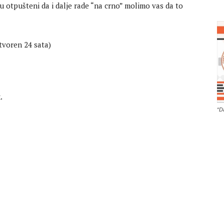
u otpušteni da i dalje rade “na crno” molimo vas da to
otvoren 24 sata)
.
“D