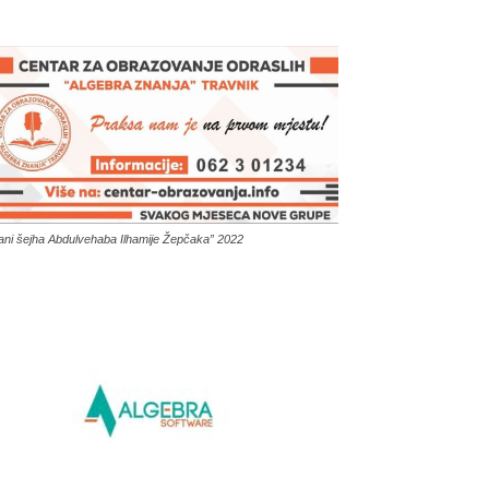
ani šejha Abdulvehaba Ilhamije Žepčaka” 2022