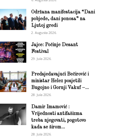
Održana manifestacija “Dani
pobjede, dani ponosa” na
Ljutoj gredi
2. Augusta 2026.
Jajce: Počinje Desant
Festival
29. Jula 2026.
Predsjedavajući Bečirović i
ministar Helez posjetili
Bugojno i Gornji Vakuf –...
28. Jula 2026.
Damir Imamović :
Vrijednosti antifašizma
treba njegovati, pogotovo
kada se širom...
28. Jula 2026.