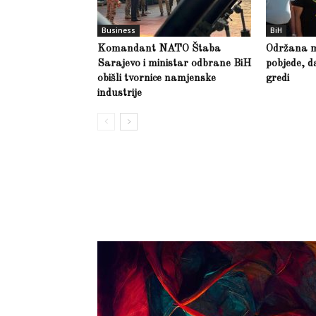
Business
BiH
Komandant NATO Štaba
Održana m
Sarajevo i ministar odbrane BiH
pobjede, d
obišli tvornice namjenske
gredi
industrije