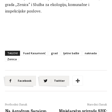
grada „Zenica“ i Služba za ekologiju, komunalne i
inspekcijske poslove.
TAGOVI
Fuad Kasumović
grad
ljetne bašte
naknada
Zenica
Facebook
Twitter
Prethodni članak
Naredni članak
Na Aerodrom Sarajevo
Ministarstvo privrede SBK: