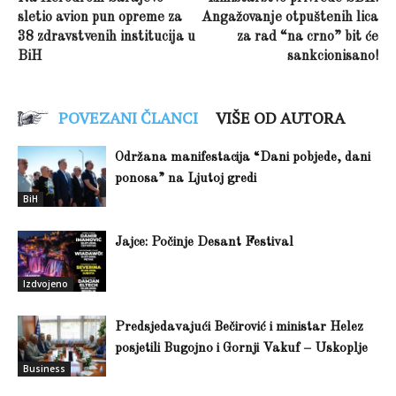
sletio avion pun opreme za
Angažovanje otpuštenih lica
38 zdravstvenih institucija u
za rad “na crno” bit će
BiH
sankcionisano!
POVEZANI ČLANCI
VIŠE OD AUTORA
Održana manifestacija “Dani pobjede, dani
ponosa” na Ljutoj gredi
BiH
Jajce: Počinje Desant Festival
Izdvojeno
Predsjedavajući Bečirović i ministar Helez
posjetili Bugojno i Gornji Vakuf – Uskoplje
Business