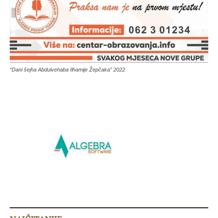
“Dani šejha Abdulvehaba Ilhamije Žepčaka” 2022