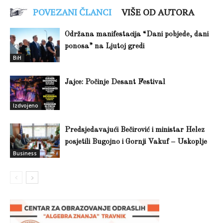
POVEZANI ČLANCI
VIŠE OD AUTORA
Održana manifestacija “Dani pobjede, dani
ponosa” na Ljutoj gredi
BiH
Jajce: Počinje Desant Festival
Izdvojeno
Predsjedavajući Bečirović i ministar Helez
posjetili Bugojno i Gornji Vakuf – Uskoplje
Business