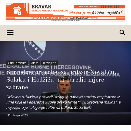
Crna hronika
Afere
Izdvojeno
Sud odbio prijedlog za pritvor Novaliću,
Solaku i Hodžiću, ali odredio mjere
zabrane
Državno tužilaštvo provodi istragu o nabavci stotinu respiratora iz
Kine koje je Federacije kupila preko firme “F.H. Srebrena malina”, a
najavljeno je i ulaganje žalbe na odluku Suda BiH.
31. Maja 2020.