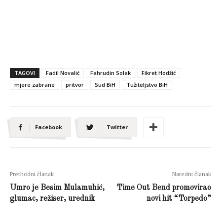
TAGOVI
Fadil Novalić
Fahrudin Solak
Fikret Hodžić
mjere zabrane
pritvor
Sud BiH
Tužiteljstvo BiH
Facebook
Twitter
Prethodni članak
Naredni članak
Umro je Besim Mulamuhić,
Time Out Bend promovirao
glumac, režiser, urednik
novi hit “Torpedo”