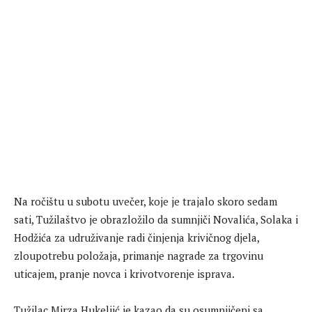
Na ročištu u subotu uvečer, koje je trajalo skoro sedam
sati, Tužilaštvo je obrazložilo da sumnjiči Novalića, Solaka i
Hodžića za udruživanje radi činjenja krivičnog djela,
zloupotrebu položaja, primanje nagrade za trgovinu
uticajem, pranje novca i krivotvorenje isprava.
Tužilac Mirza Hukeljić je kazao da su osumnjičeni sa