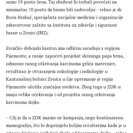
samo 19 posto žena. Taj obuhvat bi trebali povećati na
minimalno 70 posto da bismo bili zadovoljni – rekao je dr.
Boris Hrabač, specijalista socijalne medicine i organizacije
zdravstvene zaštite sa Instituta za zdravlje i sigurnost
hrane u Zenici (INZ).
Zeničko-dobojski kanton ima odličnu saradnju s regijom
Pijemonte, a ranije započeti projekat skrininga papa brisa,
odnosno ranog otkrivanja karcinoma grlića maternice,
rezultirao je otvaranjem onkologije i radiologije u
Kantonalnoj bolnici Zenica u čije opremanje je regija
Pijemonte uložila značajna sredstva. Zbog toga u ZDK-u
imaju velika očekivanja i od projekta ranog otkrivanja
karcinoma dojke.
– Cilj je da u ZDK imamo ne kampanju, nego kontinuiranu
mamografiju, što bi doprinijelo boljim rezultatima kada je u