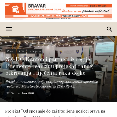
Vijesti
ZDK
Izdvojeno
ZE-DO Kanton i partneri iz regije
Pijemonte realizuju projekat ranog
otkrivanja i liječenja raka dojke
Projekat na osnovu ranije potpisanog sporazuma zajednički
realiziraju Ministarstvo zdravstva ZDK i RE-TE.
22. Septembra 2020.
Projekat “Od spoznaje do zaštite: žene nosioci prava na