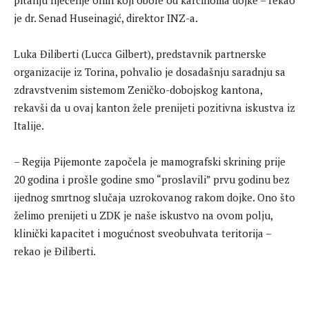
pitanju liječenje onih koji obole od karcinoma dojke – rekao
je dr. Senad Huseinagić, direktor INZ-a.
Luka Điliberti (Lucca Gilbert), predstavnik partnerske
organizacije iz Torina, pohvalio je dosadašnju saradnju sa
zdravstvenim sistemom Zeničko-dobojskog kantona,
rekavši da u ovaj kanton žele prenijeti pozitivna iskustva iz
Italije.
– Regija Pijemonte započela je mamografski skrining prije
20 godina i prošle godine smo “proslavili” prvu godinu bez
ijednog smrtnog slučaja uzrokovanog rakom dojke. Ono što
želimo prenijeti u ZDK je naše iskustvo na ovom polju,
klinički kapacitet i mogućnost sveobuhvata teritorija –
rekao je Điliberti.