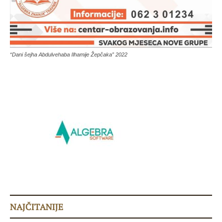
“Dani šejha Abdulvehaba Ilhamije Žepčaka” 2022
NAJČITANIJE