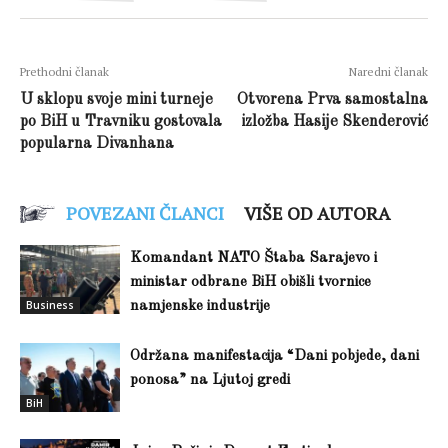
Prethodni članak
Naredni članak
U sklopu svoje mini turneje
Otvorena Prva samostalna
po BiH u Travniku gostovala
izložba Hasije Skenderović
popularna Divanhana
POVEZANI ČLANCI
VIŠE OD AUTORA
Komandant NATO Štaba Sarajevo i
ministar odbrane BiH obišli tvornice
Business
namjenske industrije
Održana manifestacija “Dani pobjede, dani
ponosa” na Ljutoj gredi
BiH