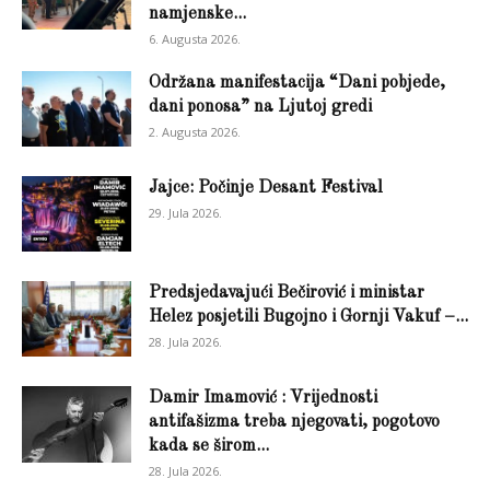
namjenske...
6. Augusta 2026.
Održana manifestacija “Dani pobjede,
dani ponosa” na Ljutoj gredi
2. Augusta 2026.
Jajce: Počinje Desant Festival
29. Jula 2026.
Predsjedavajući Bečirović i ministar
Helez posjetili Bugojno i Gornji Vakuf –...
28. Jula 2026.
Damir Imamović : Vrijednosti
antifašizma treba njegovati, pogotovo
kada se širom...
28. Jula 2026.