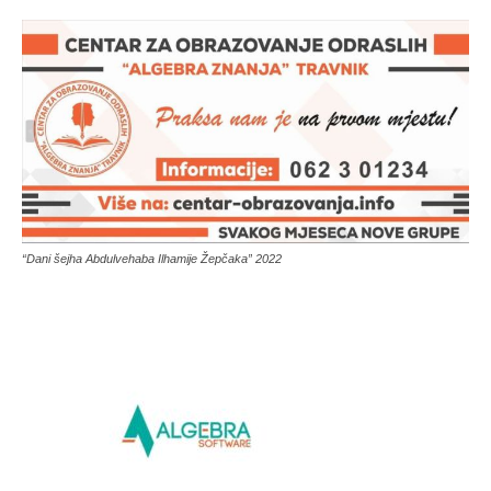
“Dani šejha Abdulvehaba Ilhamije Žepčaka” 2022