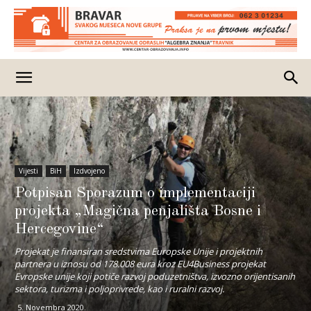
Vijesti
BiH
Izdvojeno
Potpisan Sporazum o implementaciji
projekta „Magična penjališta Bosne i
Hercegovine“
Projekat je finansiran sredstvima Europske Unije i projektnih
partnera u iznosu od 178.008 eura kroz EU4Business projekat
Evropske unije koji potiče razvoj poduzetništva, izvozno orijentisanih
sektora, turizma i poljoprivrede, kao i ruralni razvoj.
5. Novembra 2020.