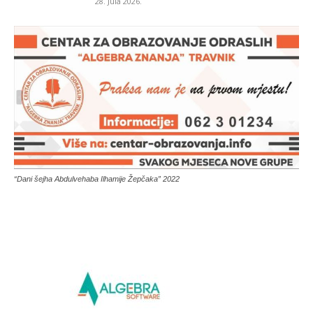
28. Jula 2026.
“Dani šejha Abdulvehaba Ilhamije Žepčaka” 2022