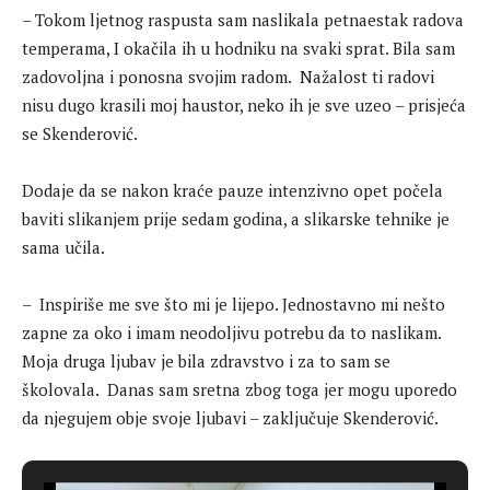
– Tokom ljetnog raspusta sam naslikala petnaestak radova
temperama, I okačila ih u hodniku na svaki sprat. Bila sam
zadovoljna i ponosna svojim radom. Nažalost ti radovi
nisu dugo krasili moj haustor, neko ih je sve uzeo – prisjeća
se Skenderović.
Dodaje da se nakon kraće pauze intenzivno opet počela
baviti slikanjem prije sedam godina, a slikarske tehnike je
sama učila.
– Inspiriše me sve što mi je lijepo. Jednostavno mi nešto
zapne za oko i imam neodoljivu potrebu da to naslikam.
Moja druga ljubav je bila zdravstvo i za to sam se
školovala. Danas sam sretna zbog toga jer mogu uporedo
da njegujem obje svoje ljubavi – zaključuje Skenderović.