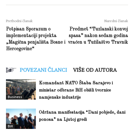
Prethodni članak
Naredni članak
Potpisan Sporazum o
Predmet “Tuzlanski konvoj
implementaciji projekta
spasa” nakon sedam godina
„Magična penjališta Bosne i
vraćen u Tužilaštvo Travnik
Hercegovine“
POVEZANI ČLANCI
VIŠE OD AUTORA
Komandant NATO Štaba Sarajevo i
ministar odbrane BiH obišli tvornice
Business
namjenske industrije
Održana manifestacija “Dani pobjede, dani
ponosa” na Ljutoj gredi
BiH