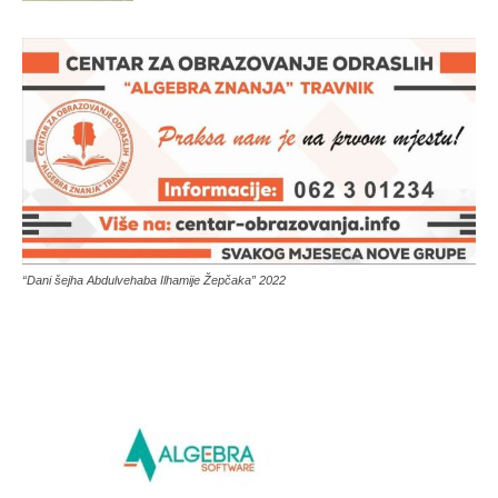
“Dani šejha Abdulvehaba Ilhamije Žepčaka” 2022