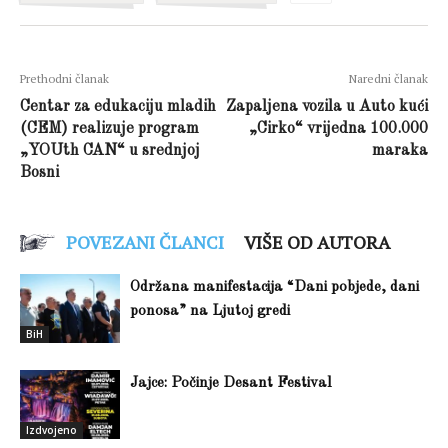
Prethodni članak
Naredni članak
Centar za edukaciju mladih
Zapaljena vozila u Auto kući
(CEM) realizuje program
„Cirko“ vrijedna 100.000
„YOUth CAN“ u srednjoj
maraka
Bosni
POVEZANI ČLANCI
VIŠE OD AUTORA
Održana manifestacija “Dani pobjede, dani
ponosa” na Ljutoj gredi
BiH
Jajce: Počinje Desant Festival
Izdvojeno