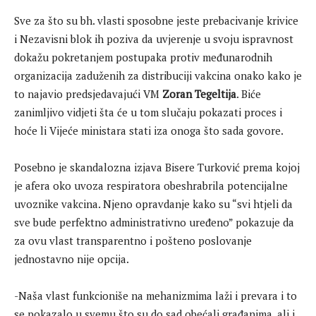
Sve za što su bh. vlasti sposobne jeste prebacivanje krivice
i Nezavisni blok ih poziva da uvjerenje u svoju ispravnost
dokažu pokretanjem postupaka protiv međunarodnih
organizacija zaduženih za distribuciji vakcina onako kako je
to najavio predsjedavajući VM
Zoran Tegeltija
. Biće
zanimljivo vidjeti šta će u tom slučaju pokazati proces i
hoće li Vijeće ministara stati iza onoga što sada govore.
Posebno je skandalozna izjava Bisere Turković prema kojoj
je afera oko uvoza respiratora obeshrabrila potencijalne
uvoznike vakcina. Njeno opravdanje kako su “svi htjeli da
sve bude perfektno administrativno uređeno” pokazuje da
za ovu vlast transparentno i pošteno poslovanje
jednostavno nije opcija.
-Naša vlast funkcioniše na mehanizmima laži i prevara i to
se pokazalo u svemu što su do sad obećali građanima, ali i