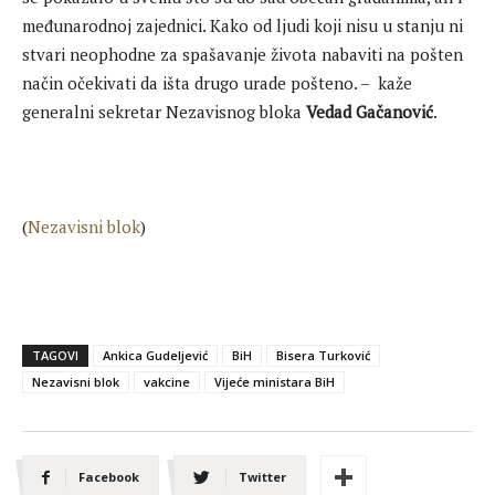
međunarodnoj zajednici. Kako od ljudi koji nisu u stanju ni
stvari neophodne za spašavanje života nabaviti na pošten
način očekivati da išta drugo urade pošteno. – kaže
generalni sekretar Nezavisnog bloka
Vedad Gačanović
.
(
Nezavisni blok
)
TAGOVI
Ankica Gudeljević
BiH
Bisera Turković
Nezavisni blok
vakcine
Vijeće ministara BiH
Facebook
Twitter