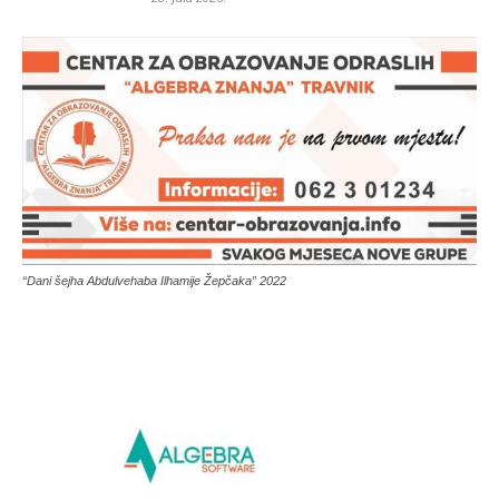
“Dani šejha Abdulvehaba Ilhamije Žepčaka” 2022