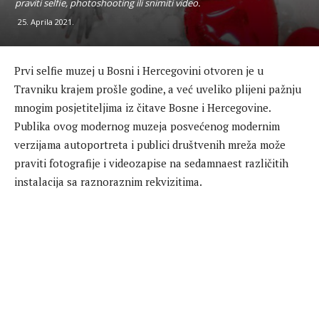
praviti selfie, photoshooting ili snimiti video.
25. Aprila 2021.
Prvi selfie muzej u Bosni i Hercegovini otvoren je u
Travniku krajem prošle godine, a već uveliko plijeni pažnju
mnogim posjetiteljima iz čitave Bosne i Hercegovine.
Publika ovog modernog muzeja posvećenog modernim
verzijama autoportreta i publici društvenih mreža može
praviti fotografije i videozapise na sedamnaest različitih
instalacija sa raznoraznim rekvizitima.