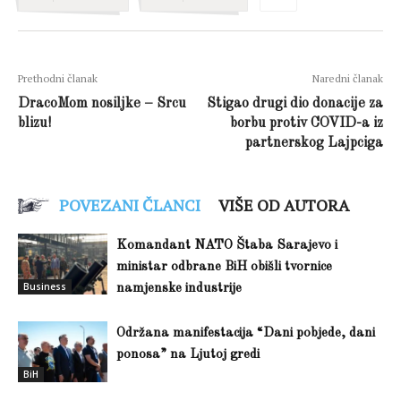
Prethodni članak
Naredni članak
DracoMom nosiljke – Srcu
Stigao drugi dio donacije za
blizu!
borbu protiv COVID-a iz
partnerskog Lajpciga
POVEZANI ČLANCI
VIŠE OD AUTORA
Komandant NATO Štaba Sarajevo i
ministar odbrane BiH obišli tvornice
Business
namjenske industrije
Održana manifestacija “Dani pobjede, dani
ponosa” na Ljutoj gredi
BiH