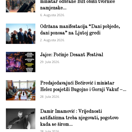
ministar odbrane BiH obišli tvornice
namjenske...
6. Augusta 2026.
Održana manifestacija “Dani pobjede,
dani ponosa” na Ljutoj gredi
2. Augusta 2026.
Jajce: Počinje Desant Festival
29. Jula 2026.
Predsjedavajući Bečirović i ministar
Helez posjetili Bugojno i Gornji Vakuf –...
28. Jula 2026.
Damir Imamović : Vrijednosti
antifašizma treba njegovati, pogotovo
kada se širom...
28. Jula 2026.