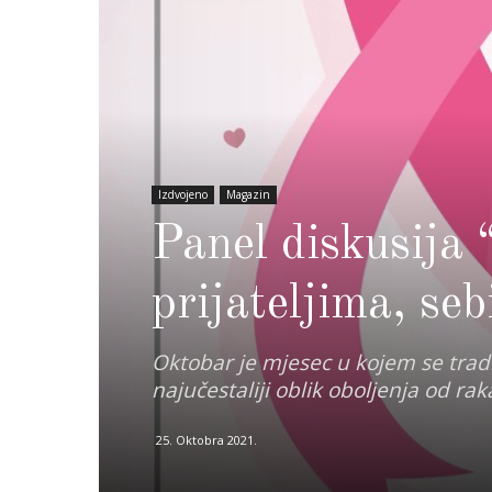
Izdvojeno
Magazin
Panel diskusija 
prijateljima, se
Oktobar je mjesec u kojem se tradi
najučestaliji oblik oboljenja od ra
25. Oktobra 2021.