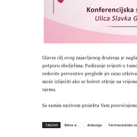
Glavni cilj ovog najavljenog druženja je naglas
potporu oboljelima. Podizanje svijesti o tumo
redovite preventive preglede jer rano otkriva
može izliječiti ako se bolest otkrije na vrijeme
njemu.
Sa samim nazivom projekta Vam posvećujemo: “
TAGOVI
Bitna si ...
diskusija
Farmaceutsko-zd