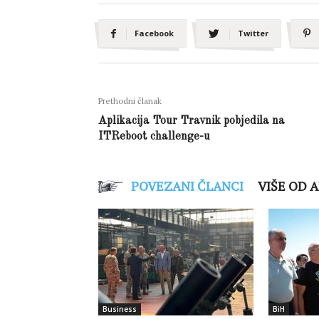
Facebook
Twitter
Prethodni članak
Aplikacija Tour Travnik pobjedila na
ITReboot challenge-u
POVEZANI ČLANCI
VIŠE OD 
Business
BiH