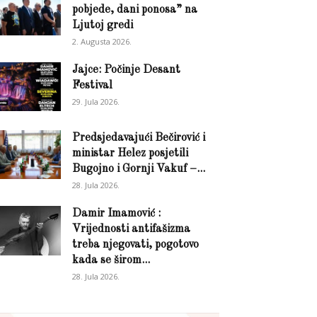
pobjede, dani ponosa” na
Ljutoj gredi
2. Augusta 2026.
Jajce: Počinje Desant
Festival
29. Jula 2026.
Predsjedavajući Bečirović i
ministar Helez posjetili
Bugojno i Gornji Vakuf –...
28. Jula 2026.
Damir Imamović :
Vrijednosti antifašizma
treba njegovati, pogotovo
kada se širom...
28. Jula 2026.