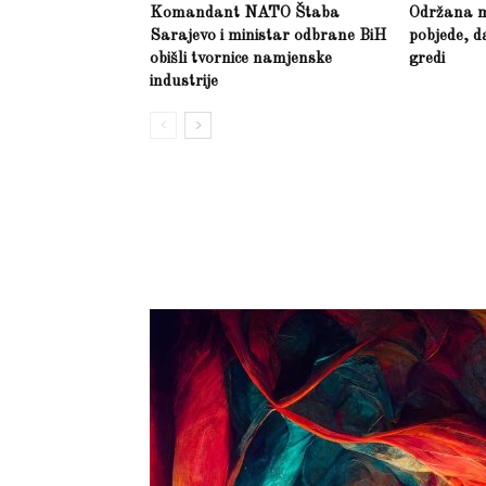
Komandant NATO Štaba
Održana m
Sarajevo i ministar odbrane BiH
pobjede, d
obišli tvornice namjenske
gredi
industrije