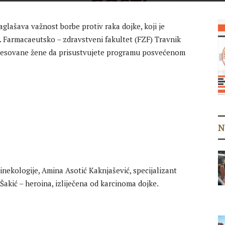
glašava važnost borbe protiv raka dojke, koji je
a. Farmacaeutsko – zdravstveni fakultet (FZF) Travnik
eresovane žene da prisustvujete programu posvećenom
N
 ginekologije, Amina Asotić Kaknjašević, specijalizant
 Šakić – heroina, izliječena od karcinoma dojke.