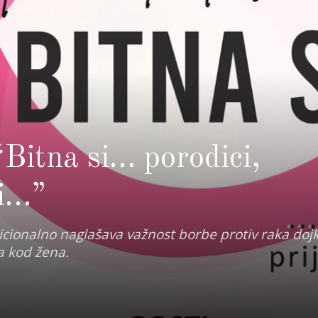
“Bitna si… porodici,
bi…”
cionalno naglašava važnost borbe protiv raka dojke
ka kod žena.