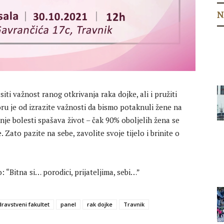
N
iti važnost ranog otkrivanja raka dojke, ali i pružiti
ru je od izrazite važnosti da bismo potaknuli žene na
nje bolesti spašava život – čak 90% oboljelih žena se
. Zato pazite na sebe, zavolite svoje tijelo i brinite o
Bitna si… porodici, prijateljima, sebi…”
ravstveni fakultet
panel
rak dojke
Travnik