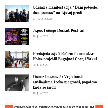
Održana manifestacija “Dani pobjede,
dani ponosa” na Ljutoj gredi
2. Augusta 2026.
Jajce: Počinje Desant Festival
29. Jula 2026.
Predsjedavajući Bečirović i ministar
Helez posjetili Bugojno i Gornji Vakuf –...
28. Jula 2026.
Damir Imamović : Vrijednosti
antifašizma treba njegovati, pogotovo
kada se širom...
28. Jula 2026.