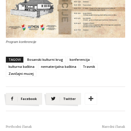
Program konferencije
TAGOVI
Bosanski kulturni krug
konferencija
kulturna baština
nematerijalna baština
Travnik
Zavičajni muzej
Facebook
Twitter
Prethodni članak
Naredni članak