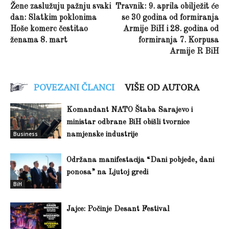
Žene zaslužuju pažnju svaki
Travnik: 9. aprila obilježit će
dan: Slatkim poklonima
se 30 godina od formiranja
Hoše komerc čestitao
Armije BiH i 28. godina od
ženama 8. mart
formiranja 7. Korpusa
Armije R BiH
POVEZANI ČLANCI
VIŠE OD AUTORA
Komandant NATO Štaba Sarajevo i
ministar odbrane BiH obišli tvornice
Business
namjenske industrije
Održana manifestacija “Dani pobjede, dani
ponosa” na Ljutoj gredi
BiH
Jajce: Počinje Desant Festival