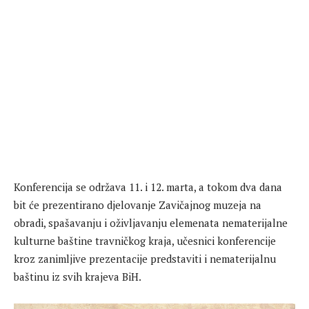
Konferencija se održava 11. i 12. marta, a tokom dva dana
bit će prezentirano djelovanje Zavičajnog muzeja na
obradi, spašavanju i oživljavanju elemenata nematerijalne
kulturne baštine travničkog kraja, učesnici konferencije
kroz zanimljive prezentacije predstaviti i nematerijalnu
baštinu iz svih krajeva BiH.