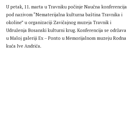
U petak, 11. marta u Travniku počinje Naučna konferencija
pod nazivom “Nematerijalna kulturna baština Travnika i
okoline” u organizaciji Zavičajnog muzeja Travnik i
Udruženja Bosanski kulturni krug. Konferencija se održava
u Maloj galeriji Ex – Ponto u Memorijalnom muzeju Rodna
kuća Ive Andrića.