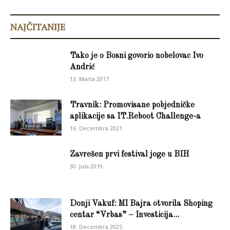
NAJČITANIJE
Tako je o Bosni govorio nobelovac Ivo
Andrić
13. Marta 2017.
Travnik: Promovisane pobjedničke
aplikacije sa IT.Reboot Challenge-a
16. Decembra 2021.
Zavrešen prvi festival joge u BIH
30. Jula 2019.
Donji Vakuf: MI Bajra otvorila Shoping
centar “Vrbas” – Investicija...
18. Decembra 2025.