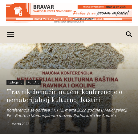
Izdvojeno
Kult Art
Travnik domaćin naučne konferencije o
nematerijalnoj kulturnoj baštini
Konferencija se održava 11. i 12. marta 2022. godine u Maloj galeriji
Ex – Ponto u Memorijalnom muzeju Rodna kuća Ive Andrića.
9. Marta 2022.