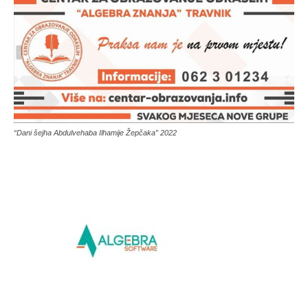
“Dani šejha Abdulvehaba Ilhamije Žepčaka” 2022