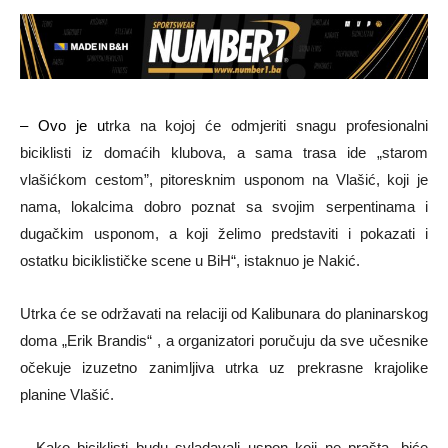
– Ovo je u
trka na kojoj će odmjeriti snagu profesionalni
biciklisti iz domaćih klubova, a sama trasa ide „starom
vlašićkom cestom”, pitoresknim usponom na Vlašić, koji je
nama, lokalcima dobro poznat sa svojim serpentinama i
dugačkim usponom, a koji želimo predstaviti i pokazati i
ostatku biciklističke scene u BiH“, istaknuo je Nakić.
Utrka će se održavati na relaciji od Kalibunara do planinarskog
doma „Erik Brandis“ , a organizatori poručuju da sve učesnike
očekuje izuzetno zanimljiva utrka uz prekrasne krajolike
planine Vlašić.
– Kako biciklisti budu svladavali uspon koji ne prašta, biće