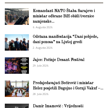
Komandant NATO Štaba Sarajevo i
ministar odbrane BiH obišli tvornice
namjenske...
6. Augusta 2026.
Održana manifestacija “Dani pobjede,
dani ponosa” na Ljutoj gredi
2. Augusta 2026.
Jajce: Počinje Desant Festival
29. Jula 2026.
Predsjedavajući Bečirović i ministar
Helez posjetili Bugojno i Gornji Vakuf –...
28. Jula 2026.
Damir Imamović : Vrijednosti