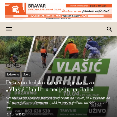
Izdvojeno
Sport
Državno brdsko-drumsko prvenstvo
„Vlašić Uphill“ u nedjelju na Galici
Učesnici utrke vozit će stazom dugačkom od 17 km, sa usponom od
942 m, najvišom tačkom od 1,488 m n/v i najnižom od 546 metara
n/v.
6. Aprila 2022.