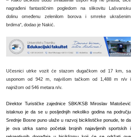
nagrađeni fantastičnim pogledom na slikovitu Lašvansku
dolinu omeđenu zelenilom borova i smreke ukrašenim
brdima“, dodao je Nakić.
Učesnici utrke vozit će stazom dugačkom od
17 km, sa
usponom od 942 m, najvišom tačkom od 1,488 m n/v i
najnižom od 546 metara n/v.
Direktor Turističke zajednice SBK/KSB Miroslav Matošević
istaknuo je da se u posljednjih nekoliko godina na području
Srednje Bosne puno ulaže u razvoj biciklističke ponude, te da
je ova utrka samo početak brojnih najavljenih sportskih i
rekreativnih događaja u biciklizmu koji će se održati ove