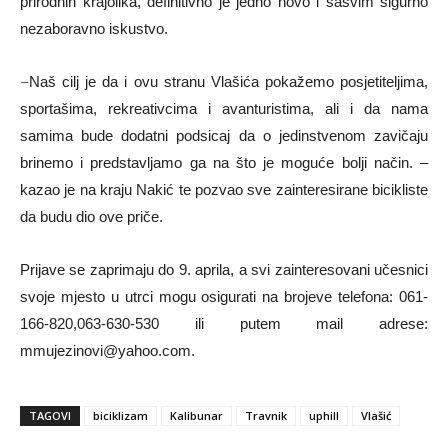
prirodnih krajolika, definitivno je jedno novo i sasvim sigurno
nezaboravno iskustvo.
–
Naš cilj je da i ovu stranu Vlašića pokažemo posjetiteljima,
sportašima, rekreativcima i avanturistima, ali i da nama
samima bude dodatni podsicaj da o jedinstvenom zavičaju
brinemo i predstavljamo ga na što je moguće bolji način. –
kazao je na kraju Nakić te pozvao sve zainteresirane bicikliste
da budu dio ove priče.
Prijave se zaprimaju do 9. aprila, a svi zainteresovani učesnici
svoje mjesto u utrci mogu osigurati na brojeve telefona: 061-
166-820,063-630-530 ili putem mail adrese:
mmujezinovi@yahoo.com.
TAGOVI
biciklizam
Kalibunar
Travnik
uphill
Vlašić