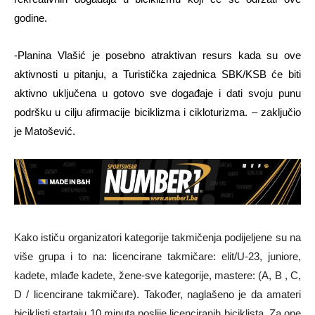
godine.
-Planina Vlašić je posebno atraktivan resurs kada su ove
aktivnosti u pitanju, a Turistička zajednica SBK/KSB će biti
aktivno uključena u gotovo sve događaje i dati svoju punu
podršku u cilju afirmacije biciklizma i cikloturizma. – zaključio
je Matošević.
Kako ističu organizatori kategorije takmičenja podijeljene su na
više grupa i to na: licencirane takmičare: elit/U-23, juniore,
kadete, mlađe kadete, žene-sve kategorije, mastere: (A, B , C,
D / licencirane takmičare). Također, naglašeno je da amateri
biciklisti startaju 10 minuta poslije licenciranih biciklista.
Za one