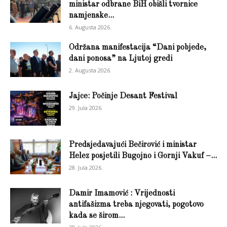
ministar odbrane BiH obišli tvornice
namjenske...
6. Augusta 2026.
Održana manifestacija “Dani pobjede,
dani ponosa” na Ljutoj gredi
2. Augusta 2026.
Jajce: Počinje Desant Festival
29. Jula 2026.
Predsjedavajući Bečirović i ministar
Helez posjetili Bugojno i Gornji Vakuf –...
28. Jula 2026.
Damir Imamović : Vrijednosti
antifašizma treba njegovati, pogotovo
kada se širom...