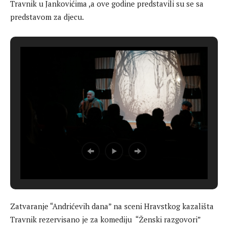
Travnik u Jankovićima ,a ove godine predstavili su se sa
predstavom za djecu.
Zatvaranje “Andrićevih dana” na sceni Hravstkog kazališta
Travnik rezervisano je za komediju “Ženski razgovori”