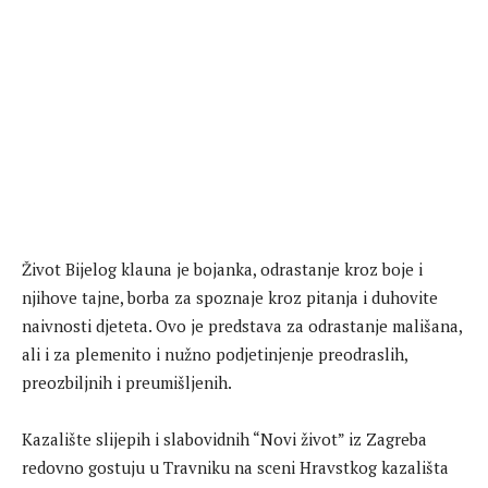
Život Bijelog klauna je bojanka, odrastanje kroz boje i
njihove tajne, borba za spoznaje kroz pitanja i duhovite
naivnosti djeteta. Ovo je predstava za odrastanje mališana,
ali i za plemenito i nužno podjetinjenje preodraslih,
preozbiljnih i preumišljenih.
Kazalište slijepih i slabovidnih “Novi život” iz Zagreba
redovno gostuju u Travniku na sceni Hravstkog kazališta