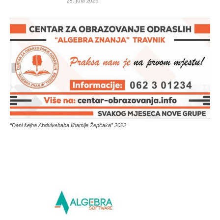
28. Jula 2026.
“Dani šejha Abdulvehaba Ilhamije Žepčaka” 2022