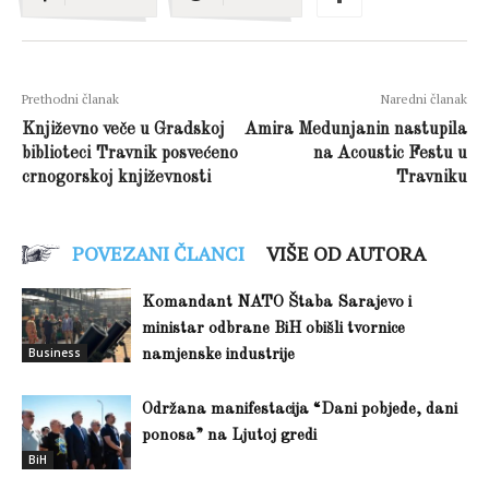
Prethodni članak
Naredni članak
Književno veče u Gradskoj
Amira Medunjanin nastupila
biblioteci Travnik posvećeno
na Acoustic Festu u
crnogorskoj književnosti
Travniku
POVEZANI ČLANCI
VIŠE OD AUTORA
Komandant NATO Štaba Sarajevo i
ministar odbrane BiH obišli tvornice
Business
namjenske industrije
Održana manifestacija “Dani pobjede, dani
ponosa” na Ljutoj gredi
BiH