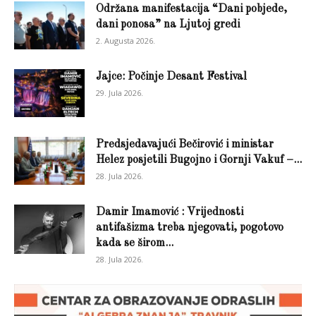
Održana manifestacija “Dani pobjede,
dani ponosa” na Ljutoj gredi
2. Augusta 2026.
Jajce: Počinje Desant Festival
29. Jula 2026.
Predsjedavajući Bečirović i ministar
Helez posjetili Bugojno i Gornji Vakuf –...
28. Jula 2026.
Damir Imamović : Vrijednosti
antifašizma treba njegovati, pogotovo
kada se širom...
28. Jula 2026.