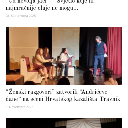
“Od nevolja jači” – Svjetlo koje ni
najmračnije oluje ne mogu...
28. Septembra 2025.
“Ženski razgovori” zatvorili “Andrićeve
dane” na sceni Hrvatskog kazališta Travnik
8. Novembra 2022.