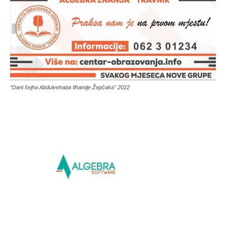
“Dani šejha Abdulvehaba Ilhamije Žepčaka” 2022