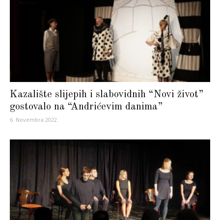
Kazalište slijepih i slabovidnih “Novi život”
gostovalo na “Andrićevim danima”
6. Novembra 2022.