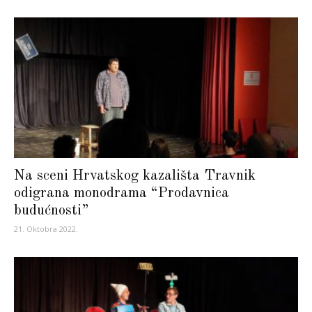
Na sceni Hrvatskog kazališta Travnik
odigrana monodrama “Prodavnica
budućnosti”
21. Oktobra 2022.