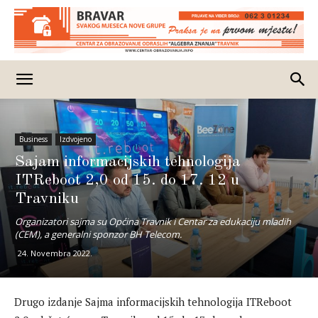
Business
Izdvojeno
Sajam informacijskih tehnologija
ITReboot 2,0 od 15. do 17. 12 u
Travniku
Organizatori sajma su Općina Travnik i Centar za edukaciju mladih
(CEM), a generalni sponzor BH Telecom.
24. Novembra 2022.
Drugo izdanje Sajma informacijskih tehnologija ITReboot