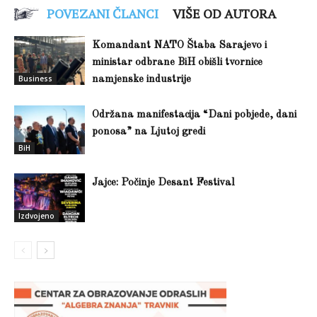
POVEZANI ČLANCI
VIŠE OD AUTORA
Komandant NATO Štaba Sarajevo i
ministar odbrane BiH obišli tvornice
Business
namjenske industrije
Održana manifestacija “Dani pobjede, dani
ponosa” na Ljutoj gredi
BiH
Jajce: Počinje Desant Festival
Izdvojeno