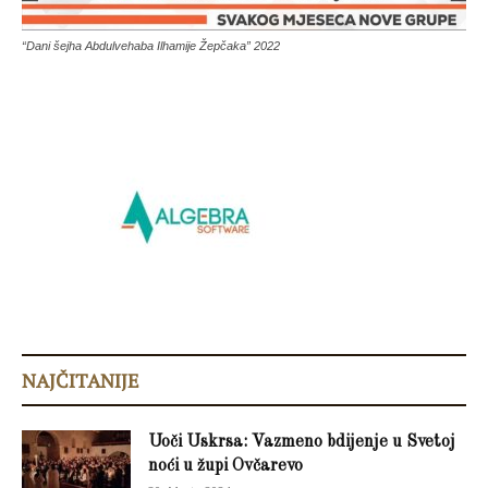
“Dani šejha Abdulvehaba Ilhamije Žepčaka” 2022
NAJČITANIJE
Uoči Uskrsa: Vazmeno bdijenje u Svetoj
noći u župi Ovčarevo