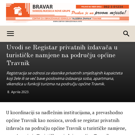
Vijesti
SBK/KSB
Uvodi se Registar privatnih izdavača u
turističke namjene na području općine
Travnik
Registracija se odnosi za vlasnike privatnih smještajnih kapaicteta
koji žele ili se već bave poslovima izdavanja soba, apartmana,
vikendica u funkciji turizma na području općine Travnik.
8. Aprila 2023.
U koordinaciji sa nadležnim institucijama, a prevashodno
općine Travnik kao nosioca, uvodi se registar privatnih
izdavača na području općine Travnik u turističke namjene,