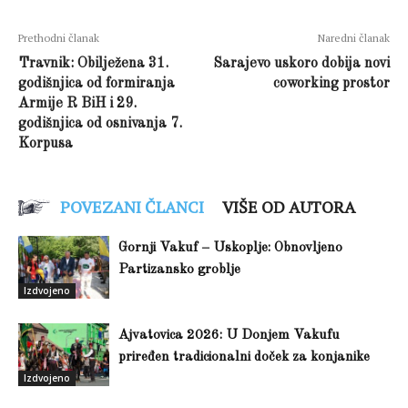
Prethodni članak
Naredni članak
Travnik: Obilježena 31.
Sarajevo uskoro dobija novi
godišnjica od formiranja
coworking prostor
Armije R BiH i 29.
godišnjica od osnivanja 7.
Korpusa
POVEZANI ČLANCI
VIŠE OD AUTORA
Gornji Vakuf – Uskoplje: Obnovljeno
Partizansko groblje
Izdvojeno
Ajvatovica 2026: U Donjem Vakufu
priređen tradicionalni doček za konjanike
Izdvojeno