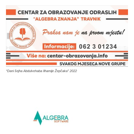
“Dani šejha Abdulvehaba Ilhamije Žepčaka” 2022