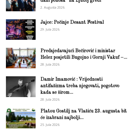
dani ponosa” na Ljutoj gredi
2. Augusta 2026.
Jajce: Počinje Desant Festival
29. Jula 2026.
Predsjedavajući Bečirović i ministar
Helez posjetili Bugojno i Gornji Vakuf –...
28. Jula 2026.
Damir Imamović : Vrijednosti
antifašizma treba njegovati, pogotovo
kada se širom...
28. Jula 2026.
Platou Gostilj na Vlašiću 23. augusta bit
će izabrani najbolji...
25. Jula 2026.