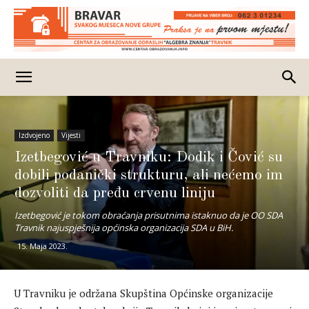
Izdvojeno
Vijesti
Izetbegović u Travniku: Dodik i Čović su
dobili podanički strukturu, ali nećemo im
dozvoliti da pređu crvenu liniju
Izetbegović je tokom obraćanja prisutnima istaknuo da je OO SDA
Travnik najuspješnija općinska organizacija SDA u BiH.
15. Maja 2023.
U Travniku je održana Skupština Općinske organizacije