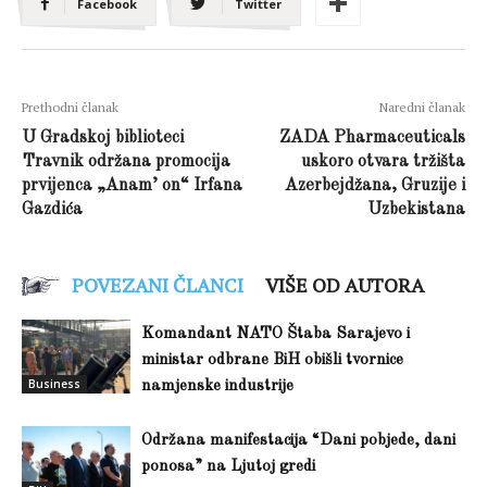
Facebook
Twitter
Prethodni članak
Naredni članak
U Gradskoj biblioteci
ZADA Pharmaceuticals
Travnik održana promocija
uskoro otvara tržišta
prvijenca „Anam’ on“ Irfana
Azerbejdžana, Gruzije i
Gazdića
Uzbekistana
POVEZANI ČLANCI
VIŠE OD AUTORA
Komandant NATO Štaba Sarajevo i
ministar odbrane BiH obišli tvornice
Business
namjenske industrije
Održana manifestacija “Dani pobjede, dani
ponosa” na Ljutoj gredi