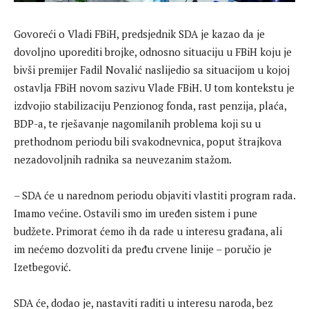
Govoreći o Vladi FBiH, predsjednik SDA je kazao da je
dovoljno uporediti brojke, odnosno situaciju u FBiH koju je
bivši premijer Fadil Novalić naslijedio sa situacijom u kojoj
ostavlja FBiH novom sazivu Vlade FBiH. U tom kontekstu je
izdvojio stabilizaciju Penzionog fonda, rast penzija, plaća,
BDP-a, te rješavanje nagomilanih problema koji su u
prethodnom periodu bili svakodnevnica, poput štrajkova
nezadovoljnih radnika sa neuvezanim stažom.
– SDA će u narednom periodu objaviti vlastiti program rada.
Imamo većine. Ostavili smo im uređen sistem i pune
budžete. Primorat ćemo ih da rade u interesu građana, ali
im nećemo dozvoliti da pređu crvene linije – poručio je
Izetbegović.
SDA će, dodao je, nastaviti raditi u interesu naroda, bez