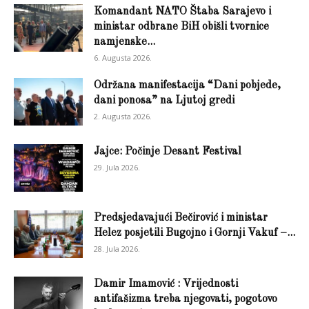
Komandant NATO Štaba Sarajevo i
ministar odbrane BiH obišli tvornice
namjenske...
6. Augusta 2026.
Održana manifestacija “Dani pobjede,
dani ponosa” na Ljutoj gredi
2. Augusta 2026.
Jajce: Počinje Desant Festival
29. Jula 2026.
Predsjedavajući Bečirović i ministar
Helez posjetili Bugojno i Gornji Vakuf –...
28. Jula 2026.
Damir Imamović : Vrijednosti
antifašizma treba njegovati, pogotovo