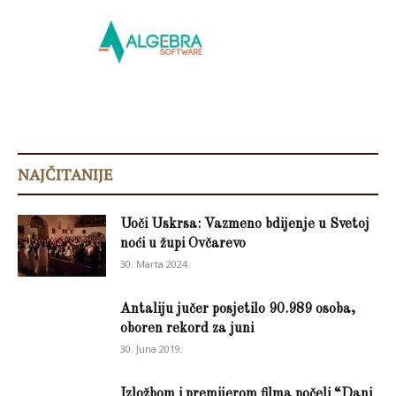
NAJČITANIJE
Uoči Uskrsa: Vazmeno bdijenje u Svetoj
noći u župi Ovčarevo
30. Marta 2024.
Antaliju jučer posjetilo 90.989 osoba,
oboren rekord za juni
30. Juna 2019.
Izložbom i premijerom filma počeli “Dani