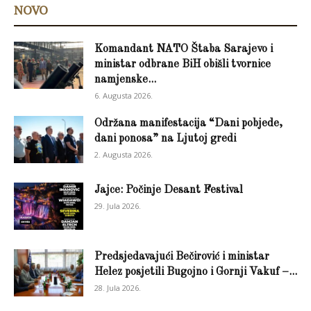
NOVO
Komandant NATO Štaba Sarajevo i
ministar odbrane BiH obišli tvornice
namjenske...
6. Augusta 2026.
Održana manifestacija “Dani pobjede,
dani ponosa” na Ljutoj gredi
2. Augusta 2026.
Jajce: Počinje Desant Festival
29. Jula 2026.
Predsjedavajući Bečirović i ministar
Helez posjetili Bugojno i Gornji Vakuf –...
28. Jula 2026.