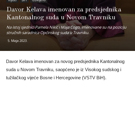
Vijesti
BiH
Izdvojeno
Davor Kelava imenovan za predsjednika
Kantonalnog suda u Novom Travniku
Na istoj sjednici Pamela Nikić i Maja Cogo, imenovane su na poziciju
stručnih saradnica Općinskog suda u Travniku.
5. Maja 2023.
Davor Kelava imenovan za novog predsjednika Kantonalnog
suda u Novom Travniku, saopćeno je iz Visokog sudskog i
tužilačkog vijeće Bosne i Hercegovine (VSTV BiH).