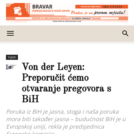
Vijesti
Von der Leyen:
Preporučit ćemo
otvaranje pregovora s
BiH
Poruka iz BiH je jasna, stoga i naša poruka
mora biti također jasna – budućnost BiH je u
Evropskoj uniji, rekla je predsjednica