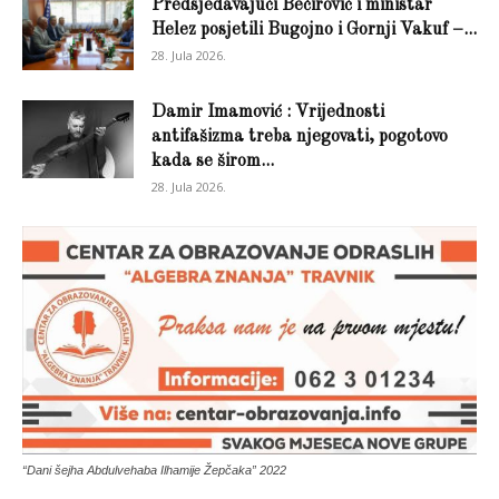
Predsjedavajući Bečirović i ministar
Helez posjetili Bugojno i Gornji Vakuf –...
28. Jula 2026.
Damir Imamović : Vrijednosti
antifašizma treba njegovati, pogotovo
kada se širom...
28. Jula 2026.
“Dani šejha Abdulvehaba Ilhamije Žepčaka” 2022