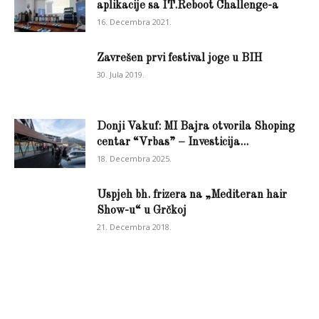
aplikacije sa IT.Reboot Challenge-a
16. Decembra 2021.
Zavrešen prvi festival joge u BIH
30. Jula 2019.
Donji Vakuf: MI Bajra otvorila Shoping
centar “Vrbas” – Investicija...
18. Decembra 2025.
Uspjeh bh. frizera na „Mediteran hair
Show-u“ u Grčkoj
21. Decembra 2018.