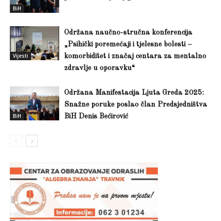
BiH
Održana naučno-stručna konferencija
„Psihički poremećaji i tjelesne bolesti –
Vijesti
komorbiditet i značaj centara za mentalno
zdravlje u oporavku“
Održana Manifestacija Ljuta Greda 2025:
Snažne poruke poslao član Predsjedništva
BiH
BiH Denis Bećirović