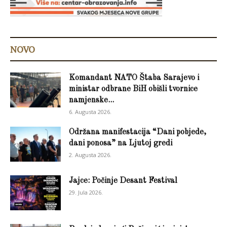
NOVO
Komandant NATO Štaba Sarajevo i
ministar odbrane BiH obišli tvornice
namjenske...
6. Augusta 2026.
Održana manifestacija “Dani pobjede,
dani ponosa” na Ljutoj gredi
2. Augusta 2026.
Jajce: Počinje Desant Festival
29. Jula 2026.