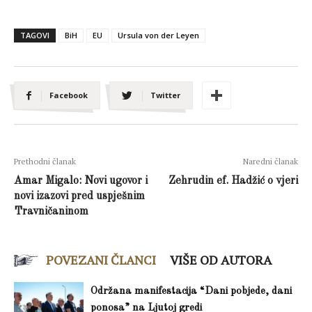
TAGOVI
BiH
EU
Ursula von der Leyen
Facebook
Twitter
Prethodni članak
Naredni članak
Amar Migalo: Novi ugovor i
Zehrudin ef. Hadžić o vjeri
novi izazovi pred uspješnim
Travničaninom
POVEZANI ČLANCI
VIŠE OD AUTORA
Održana manifestacija “Dani pobjede, dani
ponosa” na Ljutoj gredi