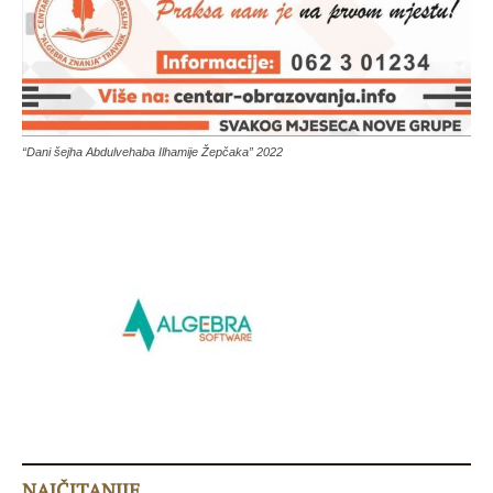
“Dani šejha Abdulvehaba Ilhamije Žepčaka” 2022
NAJČITANIJE