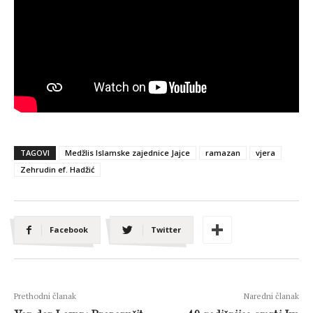
TAGOVI
Medžlis Islamske zajednice Jajce
ramazan
vjera
Zehrudin ef. Hadžić
Facebook
Twitter
Prethodni članak
Naredni članak