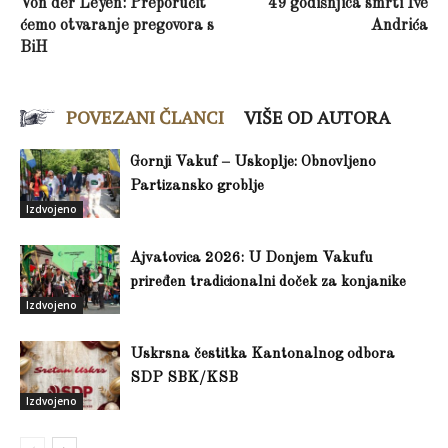
Von der Leyen: Preporučit
49 godišnjica smrti Ive
ćemo otvaranje pregovora s
Andrića
BiH
POVEZANI ČLANCI
VIŠE OD AUTORA
Gornji Vakuf – Uskoplje: Obnovljeno
Partizansko groblje
Izdvojeno
Ajvatovica 2026: U Donjem Vakufu
priređen tradicionalni doček za konjanike
Izdvojeno
Uskrsna čestitka Kantonalnog odbora
SDP SBK/KSB
Izdvojeno