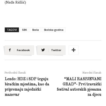
(Nađa Ridžić)
TAGOVI
SBK
škola
školska godina
Facebook
Twitter
Prethodni članak
Naredni članak
Lendo: HDZ i SDP trguju
“MALI RASPJEVANI
biračkim mjestima, kao da
GRAD”- Prvi travnički
pripremaju zajednički
festival autorskih pjesama
manevar
za djecu