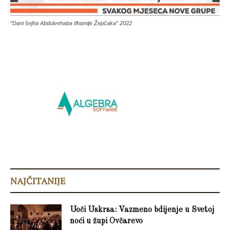
“Dani šejha Abdulvehaba Ilhamije Žepčaka” 2022
NAJČITANIJE
Uoči Uskrsa: Vazmeno bdijenje u Svetoj
noći u župi Ovčarevo