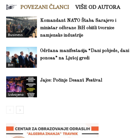
POVEZANI ČLANCI
VIŠE OD AUTORA
Komandant NATO Štaba Sarajevo i
ministar odbrane BiH obišli tvornice
Business
namjenske industrije
Održana manifestacija “Dani pobjede, dani
ponosa” na Ljutoj gredi
BiH
Jajce: Počinje Desant Festival
Izdvojeno