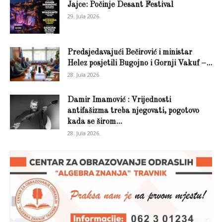
Jajce: Počinje Desant Festival
29. Jula 2026.
Predsjedavajući Bečirović i ministar
Helez posjetili Bugojno i Gornji Vakuf –...
28. Jula 2026.
Damir Imamović : Vrijednosti
antifašizma treba njegovati, pogotovo
kada se širom...
28. Jula 2026.