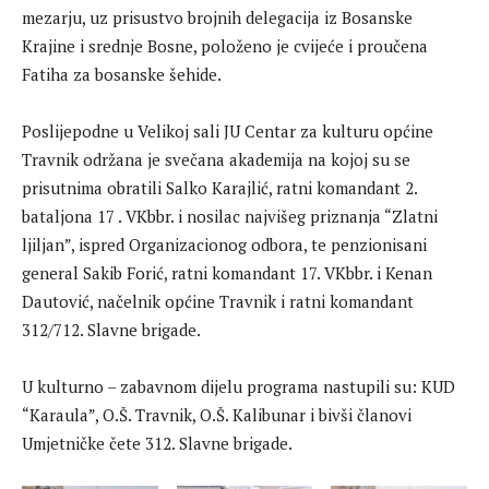
mezarju, uz prisustvo brojnih delegacija iz Bosanske
Krajine i srednje Bosne, položeno je cvijeće i proučena
Fatiha za bosanske šehide.
Poslijepodne u Velikoj sali JU Centar za kulturu općine
Travnik održana je svečana akademija na kojoj su se
prisutnima obratili Salko Karajlić, ratni komandant 2.
bataljona 17 . VKbbr. i nosilac najvišeg priznanja “Zlatni
ljiljan”, ispred Organizacionog odbora, te penzionisani
general Sakib Forić, ratni komandant 17. VKbbr. i Kenan
Dautović, načelnik općine Travnik i ratni komandant
312/712. Slavne brigade.
U kulturno – zabavnom dijelu programa nastupili su: KUD
“Karaula”, O.Š. Travnik, O.Š. Kalibunar i bivši članovi
Umjetničke čete 312. Slavne brigade.