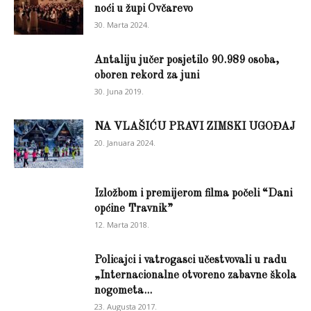
noći u župi Ovčarevo
30. Marta 2024.
Antaliju jučer posjetilo 90.989 osoba,
oboren rekord za juni
30. Juna 2019.
NA VLAŠIĆU PRAVI ZIMSKI UGOĐAJ
20. Januara 2024.
Izložbom i premijerom filma počeli “Dani
općine Travnik”
12. Marta 2018.
Policajci i vatrogasci učestvovali u radu
„Internacionalne otvoreno zabavne škola
nogometa...
23. Augusta 2017.