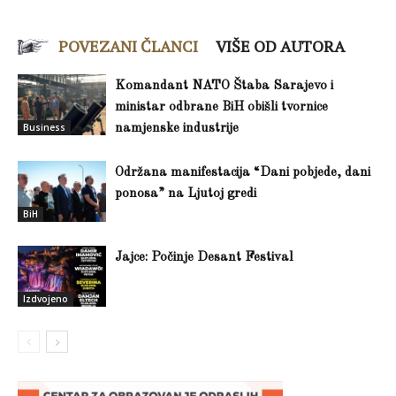
POVEZANI ČLANCI
VIŠE OD AUTORA
Komandant NATO Štaba Sarajevo i
ministar odbrane BiH obišli tvornice
Business
namjenske industrije
Održana manifestacija “Dani pobjede, dani
ponosa” na Ljutoj gredi
BiH
Jajce: Počinje Desant Festival
Izdvojeno