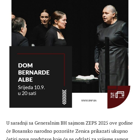
U saradnji sa Generalnim BH sajmom ZEPS 2025 ove godine
će Bosansko narodno pozorište Zenica prikazati ukupno
četiri nove predstave koje će se održati za vrijeme samog