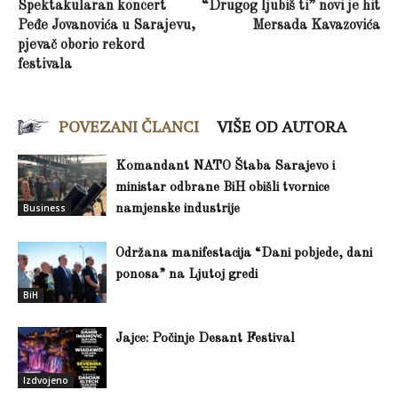
Spektakularan koncert
“Drugog ljubiš ti” novi je hit
Peđe Jovanovića u Sarajevu,
Mersada Kavazovića
pjevač oborio rekord
festivala
POVEZANI ČLANCI
VIŠE OD AUTORA
Komandant NATO Štaba Sarajevo i
ministar odbrane BiH obišli tvornice
Business
namjenske industrije
Održana manifestacija “Dani pobjede, dani
ponosa” na Ljutoj gredi
BiH
Jajce: Počinje Desant Festival
Izdvojeno