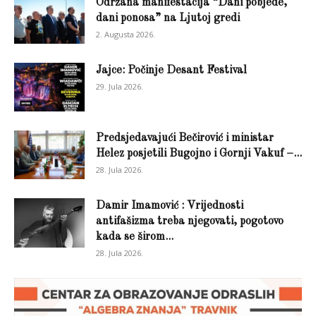
Održana manifestacija “Dani pobjede,
dani ponosa” na Ljutoj gredi
2. Augusta 2026.
Jajce: Počinje Desant Festival
29. Jula 2026.
Predsjedavajući Bečirović i ministar
Helez posjetili Bugojno i Gornji Vakuf –...
28. Jula 2026.
Damir Imamović : Vrijednosti
antifašizma treba njegovati, pogotovo
kada se širom...
28. Jula 2026.