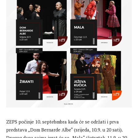
ZEPS počinje 10. septebmbra kada će se održati i prva
predstava „Dom Bernarde Albe“ (srijeda, 10.9. u 20 sati).
Drugog dana sajma igrat će se „Mala“ (četvrtak, 11.9. u 20