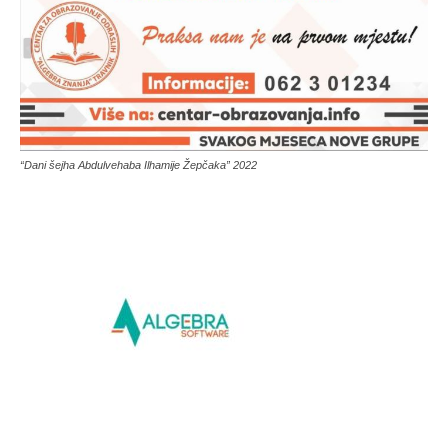
“Dani šejha Abdulvehaba Ilhamije Žepčaka” 2022