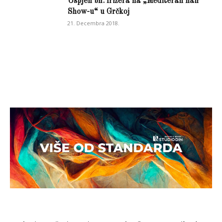
Uspjeh bh. frizera na „Mediteran hair
Show-u“ u Grčkoj
21. Decembra 2018.