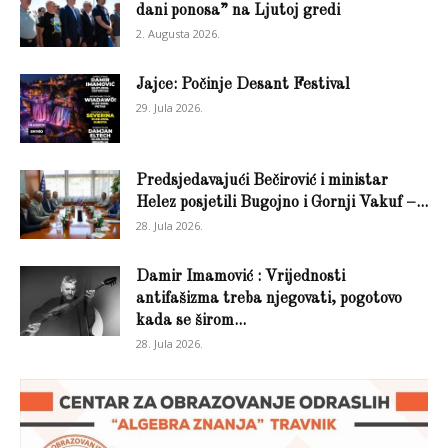
dani ponosa” na Ljutoj gredi
2. Augusta 2026.
Jajce: Počinje Desant Festival
29. Jula 2026.
Predsjedavajući Bečirović i ministar
Helez posjetili Bugojno i Gornji Vakuf –...
28. Jula 2026.
Damir Imamović : Vrijednosti
antifašizma treba njegovati, pogotovo
kada se širom...
28. Jula 2026.