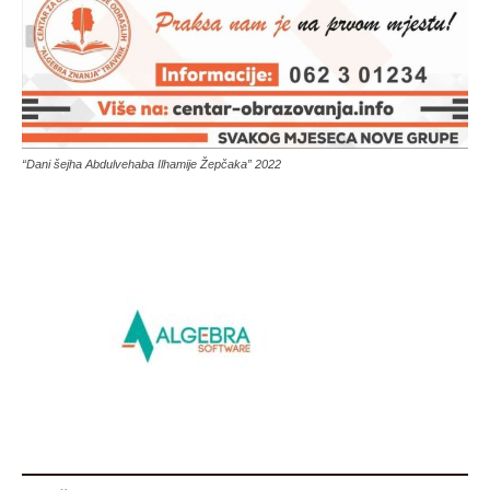
“Dani šejha Abdulvehaba Ilhamije Žepčaka” 2022