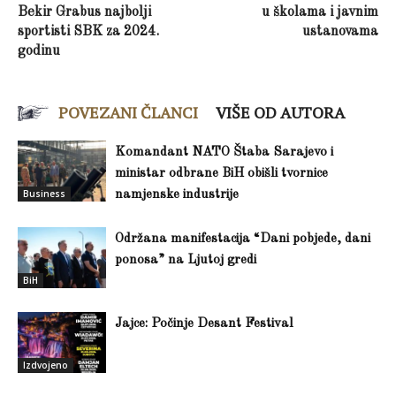
Bekir Grabus najbolji
u školama i javnim
sportisti SBK za 2024.
ustanovama
godinu
POVEZANI ČLANCI
VIŠE OD AUTORA
Komandant NATO Štaba Sarajevo i
ministar odbrane BiH obišli tvornice
Business
namjenske industrije
Održana manifestacija “Dani pobjede, dani
ponosa” na Ljutoj gredi
BiH
Jajce: Počinje Desant Festival
Izdvojeno