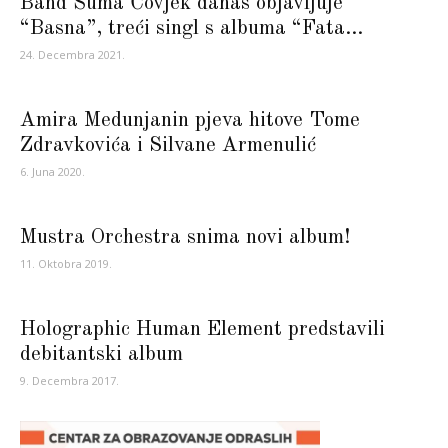
Band Šuma Čovjek danas objavljuje
“Basna”, treći singl s albuma “Fata...
24. Decembra 2021.
Amira Medunjanin pjeva hitove Tome
Zdravkovića i Silvane Armenulić
6. Juna 2020.
Mustra Orchestra snima novi album!
11. Oktobra 2019.
Holographic Human Element predstavili
debitantski album
9. Decembra 2017.