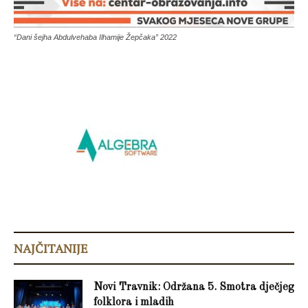
“Dani šejha Abdulvehaba Ilhamije Žepčaka” 2022
NAJČITANIJE
Novi Travnik: Održana 5. Smotra dječjeg
folklora i mladih