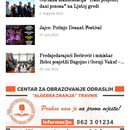
Održana manifestacija “Dani pobjede,
dani ponosa” na Ljutoj gredi
2. Augusta 2026.
Jajce: Počinje Desant Festival
29. Jula 2026.
Predsjedavajući Bečirović i ministar
Helez posjetili Bugojno i Gornji Vakuf –...
28. Jula 2026.