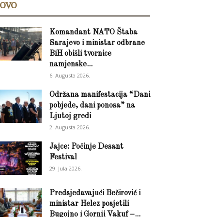
OVO
Komandant NATO Štaba
Sarajevo i ministar odbrane
BiH obišli tvornice
namjenske...
6. Augusta 2026.
Održana manifestacija “Dani
pobjede, dani ponosa” na
Ljutoj gredi
2. Augusta 2026.
Jajce: Počinje Desant
Festival
29. Jula 2026.
Predsjedavajući Bečirović i
ministar Helez posjetili
Bugojno i Gornji Vakuf –...