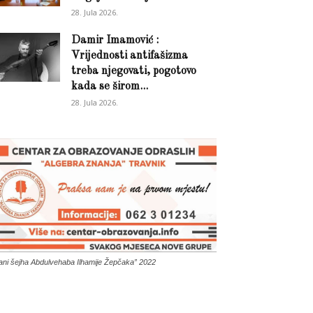
28. Jula 2026.
Damir Imamović :
Vrijednosti antifašizma
treba njegovati, pogotovo
kada se širom...
28. Jula 2026.
ani šejha Abdulvehaba Ilhamije Žepčaka” 2022