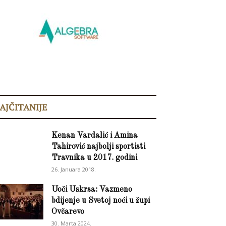
AJČITANIJE
Kenan Vardalić i Amina
Tahirović najbolji sportisti
Travnika u 2017. godini
26. Januara 2018.
Uoči Uskrsa: Vazmeno
bdijenje u Svetoj noći u župi
Ovčarevo
30. Marta 2024.