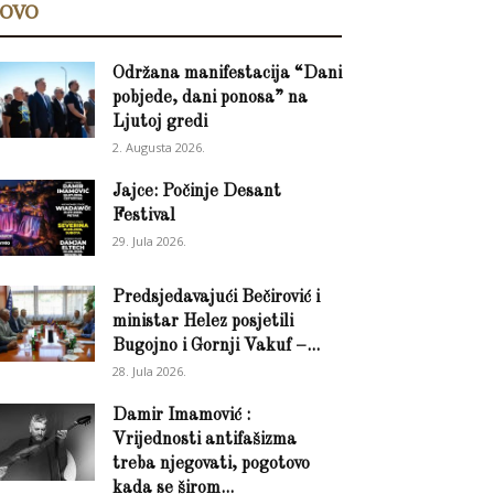
OVO
Održana manifestacija “Dani
pobjede, dani ponosa” na
Ljutoj gredi
2. Augusta 2026.
Jajce: Počinje Desant
Festival
29. Jula 2026.
Predsjedavajući Bečirović i
ministar Helez posjetili
Bugojno i Gornji Vakuf –...
28. Jula 2026.
Damir Imamović :
Vrijednosti antifašizma
treba njegovati, pogotovo
kada se širom...