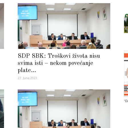
SDP SBK: Troškovi života nisu
svima isti – nekom povećanje
plate...
27. Juna 2023.
“D