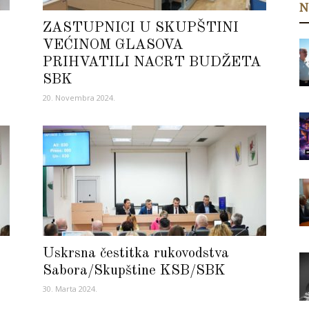
N
ZASTUPNICI U SKUPŠTINI
VEĆINOM GLASOVA
PRIHVATILI NACRT BUDŽETA
SBK
20. Novembra 2024.
Uskrsna čestitka rukovodstva
Sabora/Skupštine KSB/SBK
30. Marta 2024.