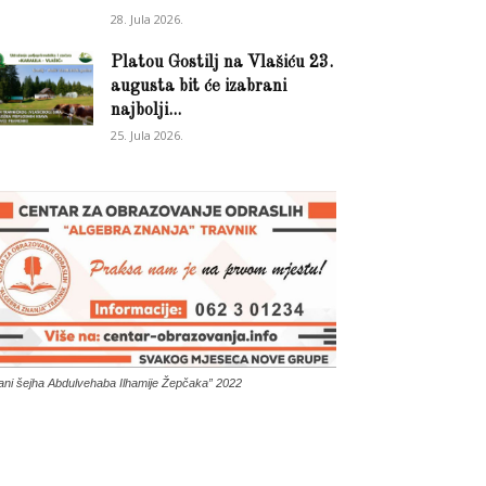
28. Jula 2026.
Platou Gostilj na Vlašiću 23.
augusta bit će izabrani
najbolji...
25. Jula 2026.
ani šejha Abdulvehaba Ilhamije Žepčaka” 2022