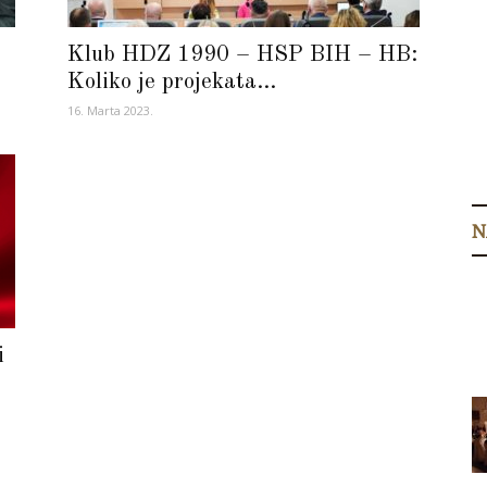
Klub HDZ 1990 – HSP BIH – HB:
Koliko je projekata...
16. Marta 2023.
N
i