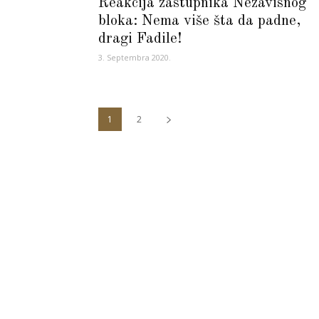
Reakcija zastupnika Nezavisnog
bloka: Nema više šta da padne,
dragi Fadile!
3. Septembra 2020.
1
2