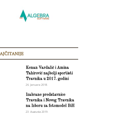
AJČITANIJE
Kenan Vardalić i Amina
Tahirović najbolji sportisti
Travnika u 2017. godini
26. Januara 2018.
Izabrane predstavnice
Travnika i Novog Travnika
na Izboru za fotomodel BiH
23. Augusta 2019.