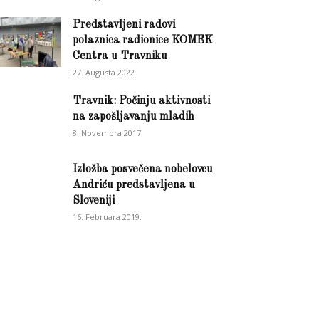
Predstavljeni radovi
polaznica radionice KOMEK
Centra u Travniku
27. Augusta 2022.
Travnik: Počinju aktivnosti
na zapošljavanju mladih
8. Novembra 2017.
Izložba posvečena nobelovcu
Andriću predstavljena u
Sloveniji
16. Februara 2019.