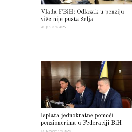
Vlada FBiH: Odlazak u penziju
više nije pusta želja
20. Januara 2025.
Isplata jednokratne pomoći
penzionerima u Federaciji BiH
13. Novembra 2024.