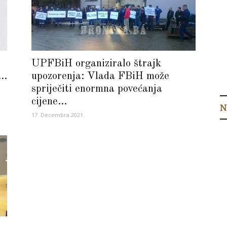
UPFBiH organiziralo štrajk
..
upozorenja: Vlada FBiH može
spriječiti enormna povećanja
cijene...
N
17. Decembra 2021.