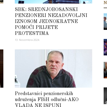
N
SBK: SREDNJOBOSANSKI
PENZIONERI NEZADOVOLJNI
IZNOSOM JEDNOKRATNE
POMOĆI PRIJETE
PROTESTIMA
13. Novembra 2024.
Predstavnici penzionerskih
udruženja FBiH odlučni-AKO
VLADA NE ISPUNI