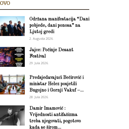
OVO
Održana manifestacija “Dani
pobjede, dani ponosa” na
Ljutoj gredi
2. Augusta 2026.
Jajce: Počinje Desant
Festival
29. Jula 2026.
Predsjedavajući Bečirović i
ministar Helez posjetili
Bugojno i Gornji Vakuf –...
28. Jula 2026.
Damir Imamović :
Vrijednosti antifašizma
treba njegovati, pogotovo
kada se širom...