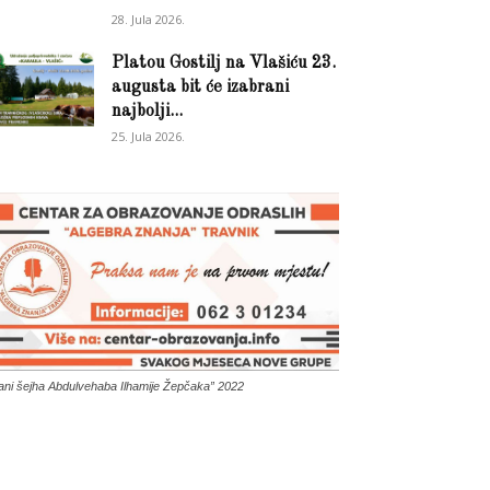
28. Jula 2026.
Platou Gostilj na Vlašiću 23.
augusta bit će izabrani
najbolji...
25. Jula 2026.
ani šejha Abdulvehaba Ilhamije Žepčaka” 2022