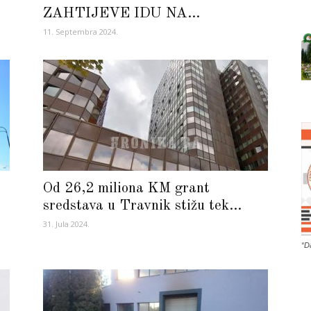
ZAHTIJEVE IDU NA...
11. Septembra 2024.
Od 26,2 miliona KM grant
sredstava u Travnik stižu tek...
31. Jula 2024.
“D