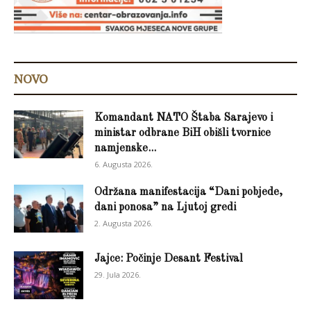
NOVO
Komandant NATO Štaba Sarajevo i
ministar odbrane BiH obišli tvornice
namjenske...
6. Augusta 2026.
Održana manifestacija “Dani pobjede,
dani ponosa” na Ljutoj gredi
2. Augusta 2026.
Jajce: Počinje Desant Festival
29. Jula 2026.