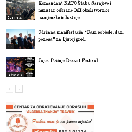
Komandant NATO Štaba Sarajevo i
ministar odbrane BiH obišli tvornice
Business
namjenske industrije
Održana manifestacija “Dani pobjede, dani
ponosa” na Ljutoj gredi
BiH
Jajce: Počinje Desant Festival
Izdvojeno