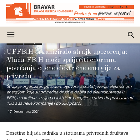
Business
Izdvojeno
UPFBiH organiziralo štrajk upozorenja:
Vlada FBiH može spriječiti enormna
povećanja cijene električne energije za
privredu
Štrajk je organiziran povodom ugovora o snabdijevanju električnom
energijom koje su privredna društva dobila od elektroprivreda u
FBiH, a u kojima se cijena električne energije za privredu povećava od
150, a za neke kompanije i do 350 posto.
17. Decembra 2021.
Desetine hiljada radnika u stotinama privrednih društava