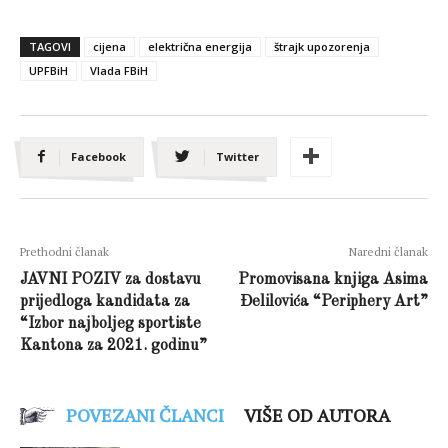
TAGOVI
cijena
električna energija
štrajk upozorenja
UPFBiH
Vlada FBiH
Facebook
Twitter
Prethodni članak
Naredni članak
JAVNI POZIV za dostavu
Promovisana knjiga Asima
prijedloga kandidata za
Đelilovića “Periphery Art”
“Izbor najboljeg sportiste
Kantona za 2021. godinu”
POVEZANI ČLANCI
VIŠE OD AUTORA