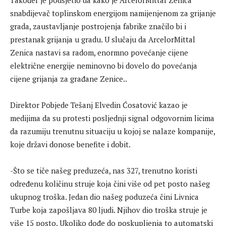
Također je podsjetio da kako je ArcelorMittal Zenica
snabdijevač toplinskom energijom namijenjenom za grijanje
grada, zaustavljanje postrojenja fabrike značilo bi i
prestanak grijanja u gradu. U slučaju da ArcelorMittal
Zenica nastavi sa radom, enormno povećanje cijene
električne energije neminovno bi dovelo do povećanja
cijene grijanja za građane Zenice..
Direktor Pobjede Tešanj Elvedin Ćosatović kazao je
medijima da su protesti posljednji signal odgovornim licima
da razumiju trenutnu situaciju u kojoj se nalaze kompanije,
koje državi donose benefite i dobit.
-Što se tiče našeg preduzeća, nas 327, trenutno koristi
određenu količinu struje koja čini više od pet posto našeg
ukupnog troška. Jedan dio našeg poduzeća čini Livnica
Turbe koja zapošljava 80 ljudi. Njihov dio troška struje je
više 15 posto. Ukoliko dođe do poskupljenja to automatski