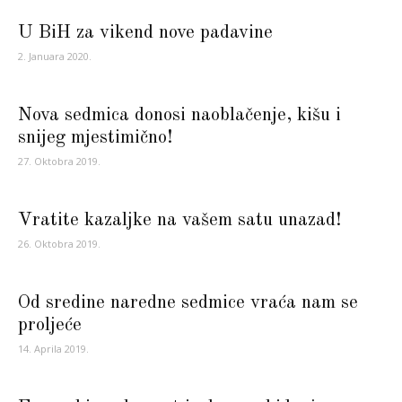
U BiH za vikend nove padavine
2. Januara 2020.
Nova sedmica donosi naoblačenje, kišu i
snijeg mjestimično!
27. Oktobra 2019.
Vratite kazaljke na vašem satu unazad!
26. Oktobra 2019.
Od sredine naredne sedmice vraća nam se
proljeće
14. Aprila 2019.