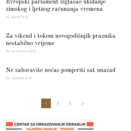
Evropski parlament izglasao ukidanje
zimskog i ljetnog računanja vremena
26. Marta 2019.
Za vikend i tokom novogodišnjih praznika
nestabilno vrijeme
28. Decembra 2018.
Ne zaboravite noćas pomjeriti sat unazad
28. Oktobra 2018.
1
2
3