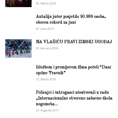
30. Marta 2024.
Antaliju jučer posjetilo 90.989 osoba,
oboren rekord za juni
30. Juna 2019.
NA VLAŠIĆU PRAVI ZIMSKI UGOĐAJ
20. Januara 2024.
Izložbom i premijerom filma počeli “Dani
općine Travnik”
12. Marta 2018.
Policajci i vatrogasci učestvovali u radu
„Internacionalne otvoreno zabavne škola
nogometa...
23. Augusta 2017.