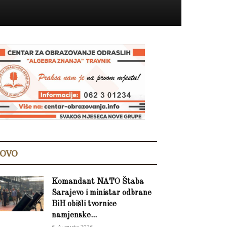
OVO
Komandant NATO Štaba
Sarajevo i ministar odbrane
BiH obišli tvornice
namjenske...
6. Augusta 2026.