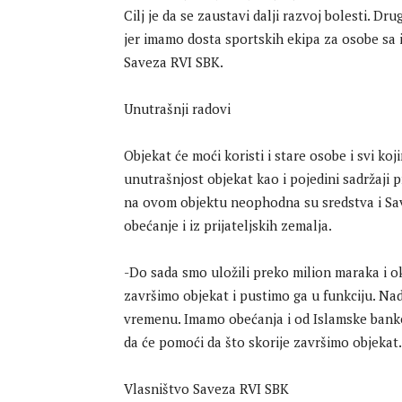
Cilj je da se zaustavi dalji razvoj bolesti. Dr
jer imamo dosta sportskih ekipa za osobe sa i
Saveza RVI SBK.
Unutrašnji radovi
Objekat će moći koristi i stare osobe i svi koj
unutrašnjost objekat kao i pojedini sadržaji 
na ovom objektu neophodna su sredstva i Save
obećanje i iz prijateljskih zemalja.
-Do sada smo uložili preko milion maraka i 
završimo objekat i pustimo ga u funkciju. Na
vremenu. Imamo obećanja i od Islamske banke i
da će pomoći da što skorije završimo objekat. 
Vlasništvo Saveza RVI SBK