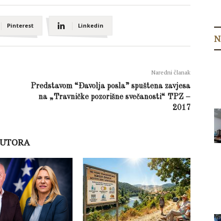
Pinterest
Linkedin
N
Naredni članak
Predstavom “Đavolja posla” spuštena zavjesa
na „Travničke pozorišne svečanosti“ TPZ –
2017
AUTORA