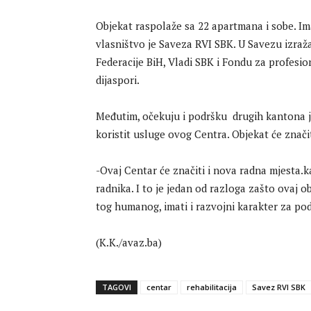
Objekat raspolaže sa 22 apartmana i sobe. Im
vlasništvo je Saveza RVI SBK. U Savezu izraž
Federacije BiH, Vladi SBK i Fondu za profesion
dijaspori.
Međutim, očekuju i podršku drugih kantona je
koristit usluge ovog Centra. Objekat će znači
-Ovaj Centar će značiti i nova radna mjesta.
radnika. I to je jedan od razloga zašto ovaj ob
tog humanog, imati i razvojni karakter za podr
(K.K./avaz.ba)
TAGOVI
centar
rehabilitacija
Savez RVI SBK