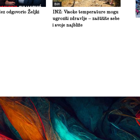
BiH
z odgovorio Željki
INZ: Visoke temperature mogu
ugroziti zdravlje – zaštitite sebe
i svoje najbliže