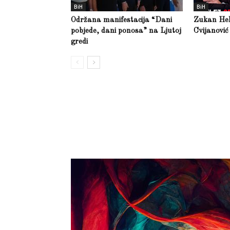
BiH
BiH
Održana manifestacija “Dani
Zukan Hele
pobjede, dani ponosa” na Ljutoj
Cvijanović
gredi