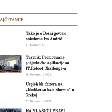
AJČITANIJE
Tako je o Bosni govorio
nobelovac Ivo Andrić
13. Marta 2017.
Travnik: Promovisane
pobjedničke aplikacije sa
IT.Reboot Challenge-a
16. Decembra 2021.
Uspjeh bh. frizera na
„Mediteran hair Show-u“ u
Grčkoj
21. Decembra 2018.
NA VLAŠIĆU PRAVI