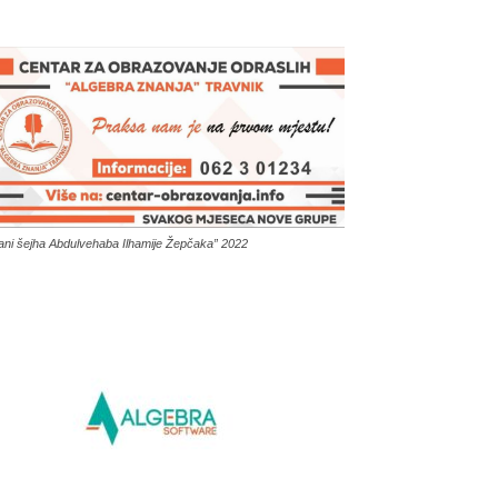
ani šejha Abdulvehaba Ilhamije Žepčaka” 2022