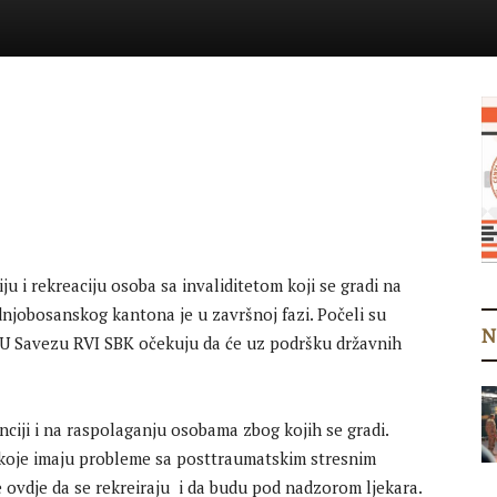
u i rekreaciju osoba sa invaliditetom koji se gradi na
ednjobosanskog kantona je u završnoj fazi. Počeli su
N
a. U Savezu RVI SBK očekuju da će uz podršku državnih
nciji i na raspolaganju osobama zbog kojih se gradi.
a koje imaju probleme sa posttraumatskim stresnim
ovdje da se rekreiraju i da budu pod nadzorom ljekara.