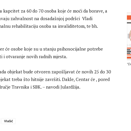
a kapcitet za 60 do 70 osoba koje će moći da borave, a
avaju zahvalnost na dosadašnjoj podršci Vladi
alnu rehabilitaciju osoba sa invaliditetom, te bh.
r će osobe koje su u stanju psihosocijalne potrebe
ti i otvaranje novih radnih mjesta.
“D
kada objekat bude otvoren zapošljavat će novih 25 do 30
jekat treba što hitnije završiti. Dakle, Centar će , pored
učje Travnika i SBK. – navodi Julardžija.
Vlašić