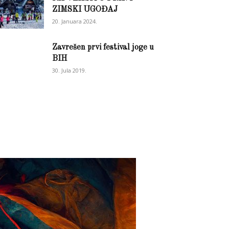
ZIMSKI UGOĐAJ
20. Januara 2024.
Zavrešen prvi festival joge u
BIH
30. Jula 2019.