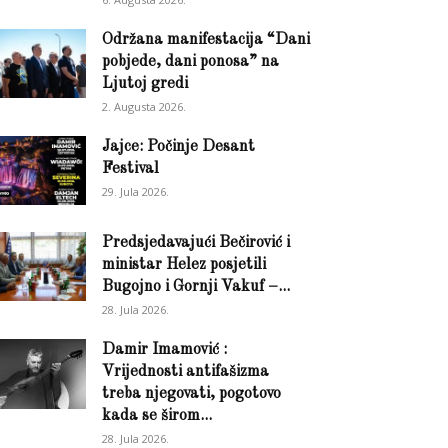
Održana manifestacija “Dani
pobjede, dani ponosa” na
Ljutoj gredi
2. Augusta 2026.
Jajce: Počinje Desant
Festival
29. Jula 2026.
Predsjedavajući Bečirović i
ministar Helez posjetili
Bugojno i Gornji Vakuf –...
28. Jula 2026.
Damir Imamović :
Vrijednosti antifašizma
treba njegovati, pogotovo
kada se širom...
28. Jula 2026.