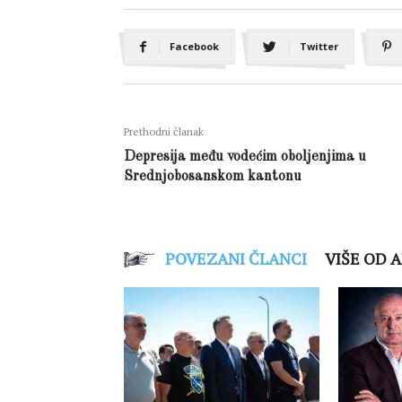
Facebook
Twitter
Prethodni članak
Depresija među vodećim oboljenjima u
Srednjobosanskom kantonu
POVEZANI ČLANCI
VIŠE OD 