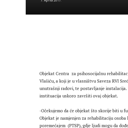
7. Aprila 2017.
Objekat Centra za psihosocijalnu rehabilitacij
Vlašiću, a koji je u vlasništvu Saveza RVI Sr
unutrašnji radovi, te postavljanje instalacij
instituacija uskoro završiti ovaj objekat.
-Očekujemo da će objekat što skorije biti u fu
Objekat je namjenjen za rehabilitaciju osob
poremećajem (PTSP), gdje ljudi mogu da dođe 