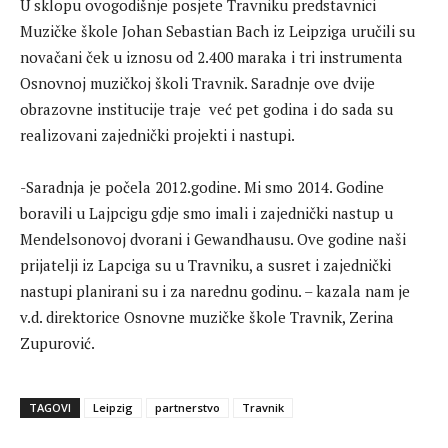
U sklopu ovogodišnje posjete Travniku predstavnici
Muzičke škole Johan Sebastian Bach iz Leipziga uručili su
novačani ček u iznosu od 2.400 maraka i tri instrumenta
Osnovnoj muzičkoj školi Travnik. Saradnje ove dvije
obrazovne institucije traje već pet godina i do sada su
realizovani zajednički projekti i nastupi.
-Saradnja je počela 2012.godine. Mi smo 2014. Godine
boravili u Lajpcigu gdje smo imali i zajednički nastup u
Mendelsonovoj dvorani i Gewandhausu. Ove godine naši
prijatelji iz Lapciga su u Travniku, a susret i zajednički
nastupi planirani su i za narednu godinu. – kazala nam je
v.d. direktorice Osnovne muzičke škole Travnik, Zerina
Zupurović.
TAGOVI
Leipzig
partnerstvo
Travnik