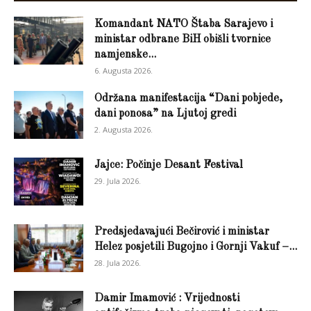
Komandant NATO Štaba Sarajevo i
ministar odbrane BiH obišli tvornice
namjenske...
6. Augusta 2026.
Održana manifestacija “Dani pobjede,
dani ponosa” na Ljutoj gredi
2. Augusta 2026.
Jajce: Počinje Desant Festival
29. Jula 2026.
Predsjedavajući Bečirović i ministar
Helez posjetili Bugojno i Gornji Vakuf –...
28. Jula 2026.
Damir Imamović : Vrijednosti