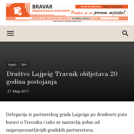
Vijesti
BiH
Društvo Lajpcig Travnik obilježava 20
godina postojanja
27. Maja 2017.
Delegacija iz partnerskog grada Lajpciga po dvadeseti puta
boravi u Travniku i tako se nastavlja jedno od
najprepoznatljivijih gradskih partnerstava.