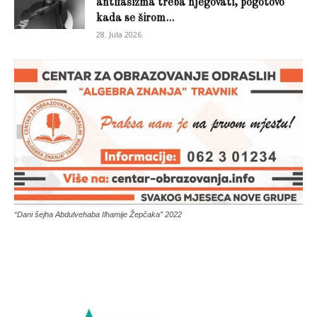
antifašizma treba njegovati, pogotovo
kada se širom...
28. Jula 2026.
“Dani šejha Abdulvehaba Ilhamije Žepčaka” 2022