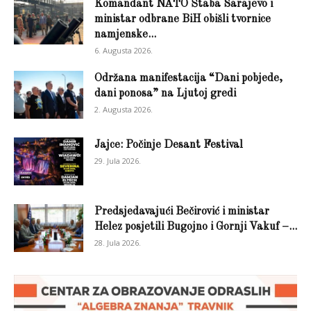
Komandant NATO Štaba Sarajevo i
ministar odbrane BiH obišli tvornice
namjenske...
6. Augusta 2026.
Održana manifestacija “Dani pobjede,
dani ponosa” na Ljutoj gredi
2. Augusta 2026.
Jajce: Počinje Desant Festival
29. Jula 2026.
Predsjedavajući Bečirović i ministar
Helez posjetili Bugojno i Gornji Vakuf –...
28. Jula 2026.