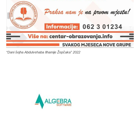
“Dani šejha Abdulvehaba Ilhamije Žepčaka” 2022