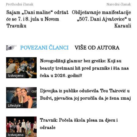
Prethodni članak
Naredni članak
Sajam „Dani maline“ održat
Obilježavanje manifestacije
će se 7. i 8. jula u Novom
„507. Dani Ajvatovice“ u
Travniku
Karauli
POVEZANI ČLANCI
VIŠE OD AUTORA
Novogodišnji glamur bez greške: Koji su
beauty tretmani hit pred praznike i šta nas
Izdvojeno
čeka u 2026. godini?
Djevojka iz publike oduševila Teu Tairović u
Budvi, pjevačica joj poručila da je žena zmaj
Lifestyle
Travnik: Počela škola plesa za djecu i
odrasle
Izdvojeno