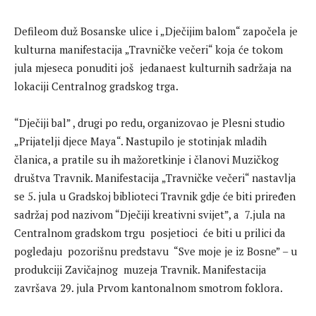
Defileom duž Bosanske ulice i „Dječijim balom“ započela je
kulturna manifestacija „Travničke večeri“ koja će tokom
jula mjeseca ponuditi još jedanaest kulturnih sadržaja na
lokaciji Centralnog gradskog trga.
“Dječiji bal” , drugi po redu, organizovao je Plesni studio
„Prijatelji djece Maya“. Nastupilo je stotinjak mladih
članica, a pratile su ih mažoretkinje i članovi Muzičkog
društva Travnik. Manifestacija „Travničke večeri“ nastavlja
se 5. jula u Gradskoj biblioteci Travnik gdje će biti priređen
sadržaj pod nazivom “Dječiji kreativni svijet”, a 7.jula na
Centralnom gradskom trgu posjetioci će biti u prilici da
pogledaju pozorišnu predstavu “Sve moje je iz Bosne” – u
produkciji Zavičajnog muzeja Travnik. Manifestacija
završava 29. jula Prvom kantonalnom smotrom foklora.