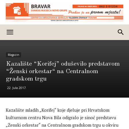
Magazin
Kazalište “Korifej” oduševilo predstavom
“Ženski orkestar“ na Centralnom
gradskom trgu
22. Jula 2017.
Kazalište mladih „Korifej“ koje djeluje pri Hrvatskom
kulturnom centru Nova Bila odigralo je sinoć predstavu
„Ženski orkestar“ na Centralnom gradskom trgu u okviru