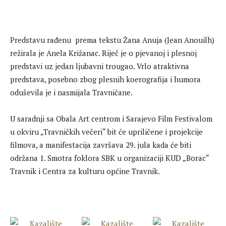
Predstavu rađenu prema tekstu Žana Anuja (Jean Anouilh)
režirala je Anela Križanac. Riječ je o pjevanoj i plesnoj
predstavi uz jedan ljubavni trougao. Vrlo atraktivna
predstava, posebno zbog plesnih koerografija i humora
oduševila je i nasmijala Travničane.
U saradnji sa Obala Art centrom i Sarajevo Film Festivalom
u okviru „Travničkih večeri“ bit će upriličene i projekcije
filmova, a manifestacija završava 29. jula kada će biti
održana 1. Smotra foklora SBK u organizaciji KUD „Borac“
Travnik i Centra za kulturu općine Travnik.