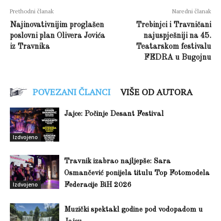
Prethodni članak
Naredni članak
Najinovativnijim proglašen
Trebinjci i Travničani
poslovni plan Olivera Jovića
najuspješniji na 45.
iz Travnika
Teatarskom festivalu
FEDRA u Bugojnu
POVEZANI ČLANCI
VIŠE OD AUTORA
Jajce: Počinje Desant Festival
Izdvojeno
Travnik izabrao najljepše: Sara
Osmančević ponijela titulu Top Fotomodela
Izdvojeno
Federacije BiH 2026
Muzički spektakl godine pod vodopadom u