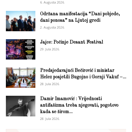
6. Augusta 2026.
Održana manifestacija “Dani pobjede,
dani ponosa” na Ljutoj gredi
2. Augusta 2026.
Jajce: Počinje Desant Festival
29. Jula 2026.
Predsjedavajući Bečirović i ministar
Helez posjetili Bugojno i Gornji Vakuf –...
28. Jula 2026.
Damir Imamović : Vrijednosti
antifašizma treba njegovati, pogotovo
kada se širom...
28. Jula 2026.