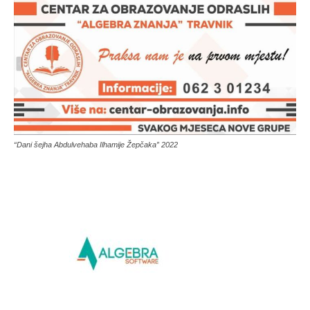
“Dani šejha Abdulvehaba Ilhamije Žepčaka” 2022